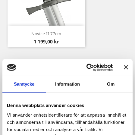
Novice II 77cm
Pris
1 199,00 kr
Kunder som köpt denna produkt köpte
också:
Samtycke
Information
Om
Denna webbplats använder cookies
Vi använder enhetsidentifierare för att anpassa innehållet
och annonserna till användarna, tillhandahålla funktioner
för sociala medier och analysera vår trafik. Vi