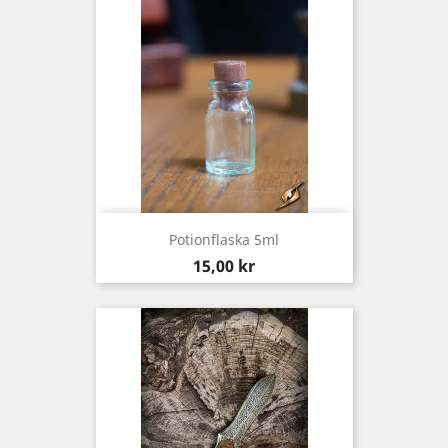
Potionflaska 5ml
Pris
15,00 kr