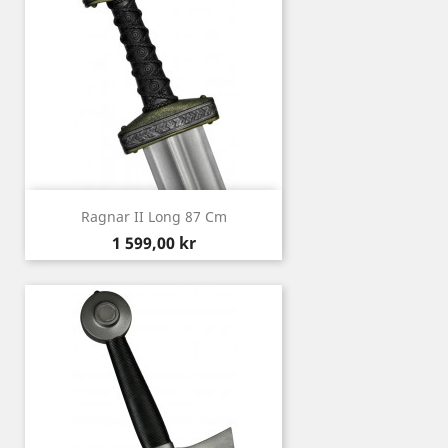
Ragnar II Long 87 Cm
Pris
1 599,00 kr