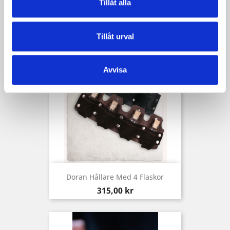
Spänne Tora, Antik Silver
Tillåt alla
Pris
45,00 kr
Tillåt urval
Avvisa
Doran Hållare Med 4 Flaskor
Pris
315,00 kr