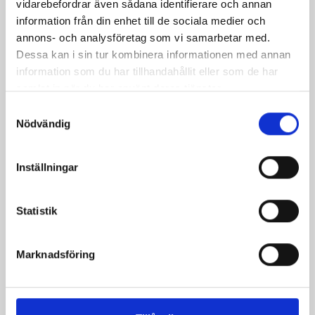
vidarebefordrar även sådana identifierare och annan
information från din enhet till de sociala medier och
annons- och analysföretag som vi samarbetar med.
Dessa kan i sin tur kombinera informationen med annan
information som du har tillhandahållit eller som de har
Armlindor Hamond Ylle
samlat in när du har använt deras tjänster.
Pris
199,00 kr
Samtyckesval
Nödvändig
Inställningar
Statistik
Marknadsföring