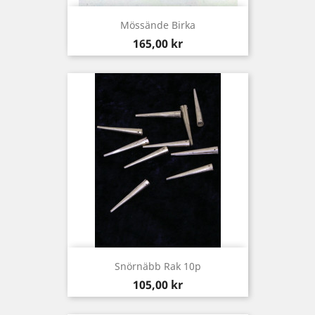
Mössände Birka
Pris
165,00 kr
Snörnäbb Rak 10p
Pris
105,00 kr