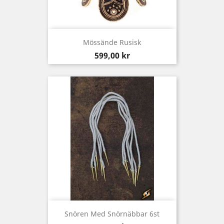
Mössände Rusisk
Pris
599,00 kr
Snören Med Snörnäbbar 6st