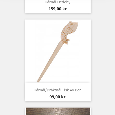
Hårnål Hedeby
Pris
159,00 kr
Hårnål/Dräktnål Fisk Av Ben
Pris
99,00 kr