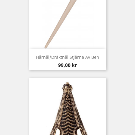
Hårnål/Dräktnål Stjärna Av Ben
Pris
99,00 kr