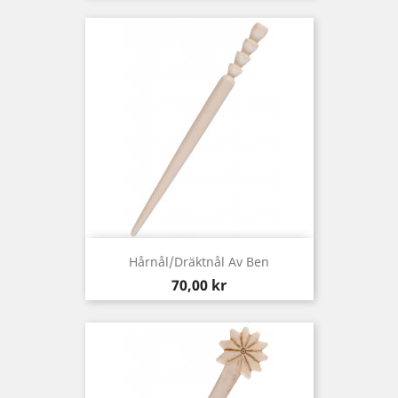
Hårnål/dräktnål Av Ben
Pris
70,00 kr