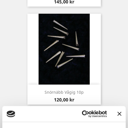
Pris
145,00 kr
Snörnäbb Vågig 10p
Pris
120,00 kr