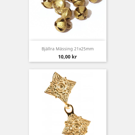
Bjällra Mässing 21x25mm
Pris
10,00 kr