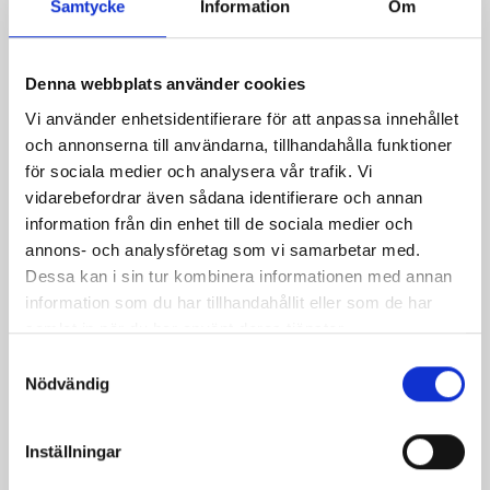
Samtycke
Information
Om
Denna webbplats använder cookies
Vi använder enhetsidentifierare för att anpassa innehållet
och annonserna till användarna, tillhandahålla funktioner
för sociala medier och analysera vår trafik. Vi
vidarebefordrar även sådana identifierare och annan
information från din enhet till de sociala medier och
Spänne Alva
annons- och analysföretag som vi samarbetar med.
Pris
45,00 kr
Dessa kan i sin tur kombinera informationen med annan
information som du har tillhandahållit eller som de har
samlat in när du har använt deras tjänster.
Samtyckesval
Nödvändig
Inställningar