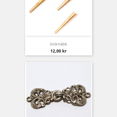
Snörnäbb
Pris
12,00 kr