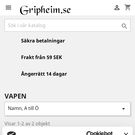
shopping_cart



Säkra betalningar
Frakt från 59 SEK
Ångerrätt 14 dagar
VAPEN
Namn, A till Ö

Visar 1-2 av 2 objekt