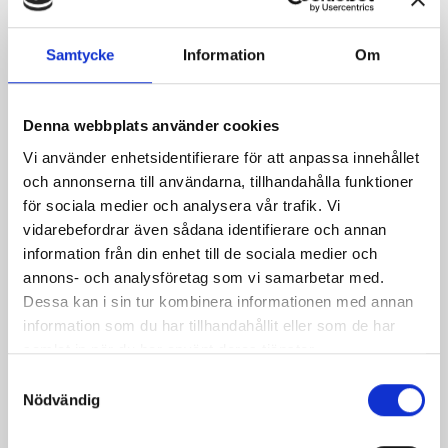
Samtycke
Information
Om
Denna webbplats använder cookies
Vi använder enhetsidentifierare för att anpassa innehållet
och annonserna till användarna, tillhandahålla funktioner
för sociala medier och analysera vår trafik. Vi
vidarebefordrar även sådana identifierare och annan
information från din enhet till de sociala medier och
Begagnat Pilspets
annons- och analysföretag som vi samarbetar med.
Pris
45,00 kr
Dessa kan i sin tur kombinera informationen med annan
information som du har tillhandahållit eller som de har
samlat in när du har använt deras tjänster.
Samtyckesval
Nödvändig