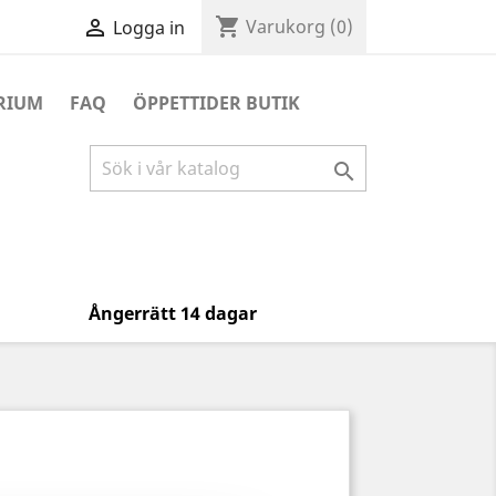
shopping_cart

Varukorg
(0)
Logga in
RIUM
FAQ
ÖPPETTIDER BUTIK

Ångerrätt 14 dagar