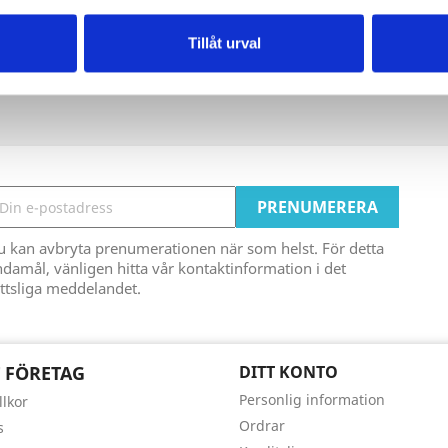
Tillåt urval
u kan avbryta prenumerationen när som helst. För detta
damål, vänligen hitta vår kontaktinformation i det
ttsliga meddelandet.
 FÖRETAG
DITT KONTO
Personlig information
llkor
Ordrar
s