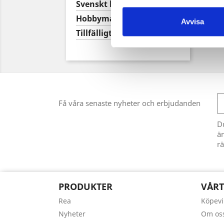

Svenskt hantverk

Hobbymaterial
Avvisa

Tillfälligt Parti
Få våra senaste nyheter och erbjudanden
D
än
rä
PRODUKTER
VÅRT
Rea
Köpevi
Nyheter
Om os