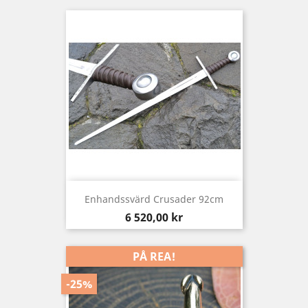
Enhandssvärd Crusader 92cm
Pris
6 520,00 kr
PÅ REA!
-25%