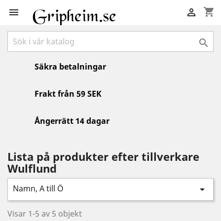
shopping_cart



Säkra betalningar
Frakt från 59 SEK
Ångerrätt 14 dagar
Lista på produkter efter tillverkare
Wulflund
Namn, A till Ö

Visar 1-5 av 5 objekt