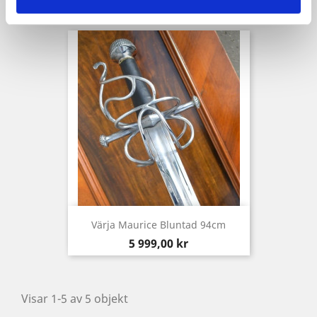
Pris
795,00 kr
Värja Maurice Bluntad 94cm
Pris
5 999,00 kr
Visar 1-5 av 5 objekt