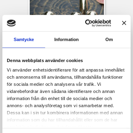
Samtycke
Information
Om
Hängsmycke Romersk Fallos
Denna webbplats använder cookies
Baspris
Pris
171,75 kr
229,00 kr
Vi använder enhetsidentifierare för att anpassa innehållet
och annonserna till användarna, tillhandahålla funktioner
för sociala medier och analysera vår trafik. Vi
vidarebefordrar även sådana identifierare och annan
information från din enhet till de sociala medier och
annons- och analysföretag som vi samarbetar med.
Dessa kan i sin tur kombinera informationen med annan
information som du har tillhandahållit eller som de har
samlat in när du har använt deras tjänster.