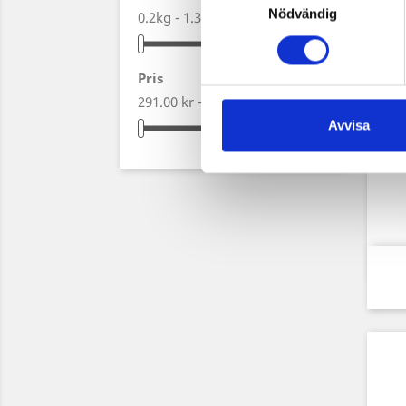
Nödvändig
0.2kg - 1.35kg
Pris
291.00 kr - 2,999.00 kr
Avvisa