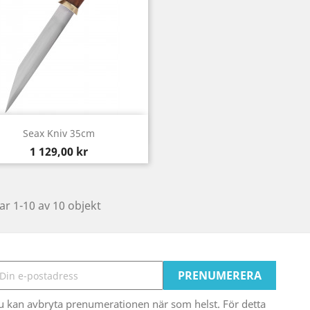
Snabbvy

Seax Kniv 35cm
Pris
1 129,00 kr
ar 1-10 av 10 objekt
u kan avbryta prenumerationen när som helst. För detta