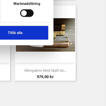
Marknadsföring
Tillåt alla
Snabbvy

Vikingakniv Med Skaft Av...
Pris
979,00 kr