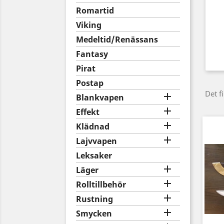
Romartid
Viking
Medeltid/Renässans
Fantasy
Pirat
Postap
Det f

Blankvapen

Effekt

Klädnad

Lajvvapen
Leksaker

Läger

Rolltillbehör

Rustning

Smycken