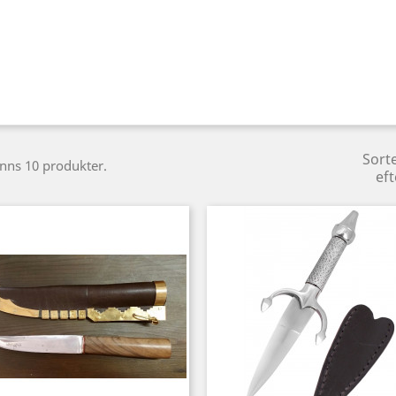
Sort
inns 10 produkter.
eft