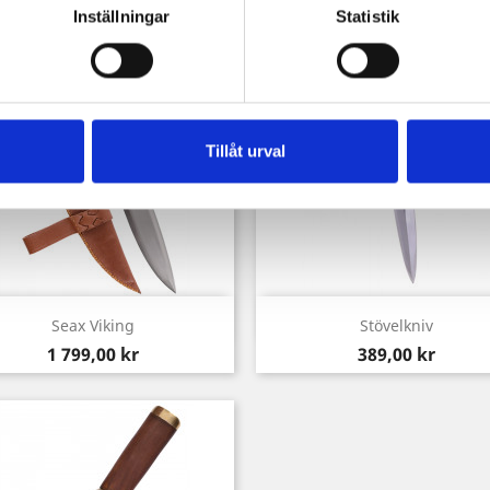
Inställningar
Statistik
Tillåt urval
Snabbvy
Snabbvy


Seax Viking
Stövelkniv
Pris
Pris
1 799,00 kr
389,00 kr