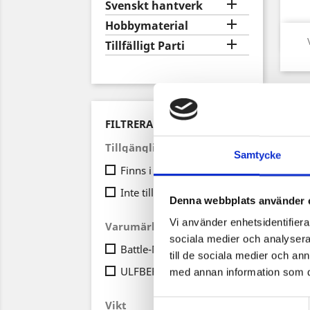

Svenskt hantverk

Hobbymaterial

Tillfälligt Parti
FILTRERA PÅ
Tillgänglighet
Samtycke
Finns i lager först
(4)
Inte tillgänglig
(1)
Denna webbplats använder 
Vi använder enhetsidentifierar
Varumärke
sociala medier och analysera 
Battle-Merchant
(1)
till de sociala medier och a
ULFBERTH®
(1)
med annan information som du 
Se
Vikt
Samtyckesval