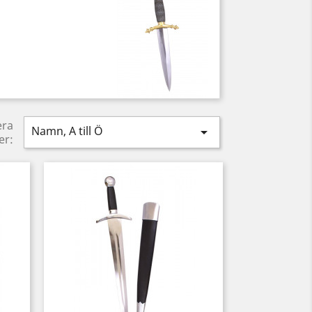
era
Namn, A till Ö

er: