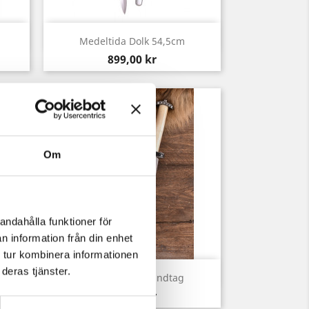
Snabbvy

Medeltida Dolk 54,5cm
Pris
899,00 kr
Om
andahålla funktioner för
n information från din enhet
 tur kombinera informationen
deras tjänster.
Snabbvy

Seax Med Benhandtag
Pris
820,00 kr