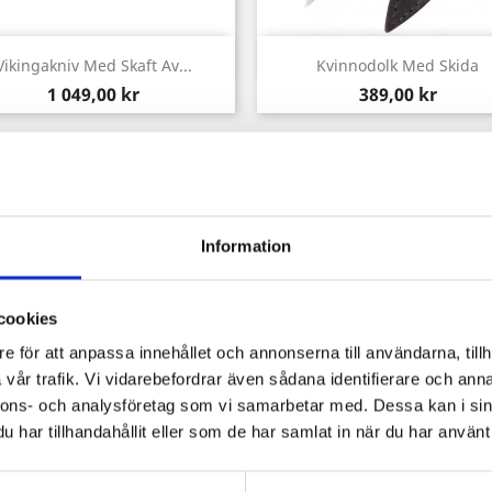
Snabbvy
Snabbvy


Vikingakniv Med Skaft Av...
Kvinnodolk Med Skida
Pris
Pris
1 049,00 kr
389,00 kr
Information
cookies
e för att anpassa innehållet och annonserna till användarna, tillh
vår trafik. Vi vidarebefordrar även sådana identifierare och anna
nnons- och analysföretag som vi samarbetar med. Dessa kan i sin
har tillhandahållit eller som de har samlat in när du har använt 
Snabbvy
Snabbvy


ax Beagnoth Med Läderskida
Seax Damascusstål 50cm
Pris
Pris
1 499,00 kr
2 999,00 kr