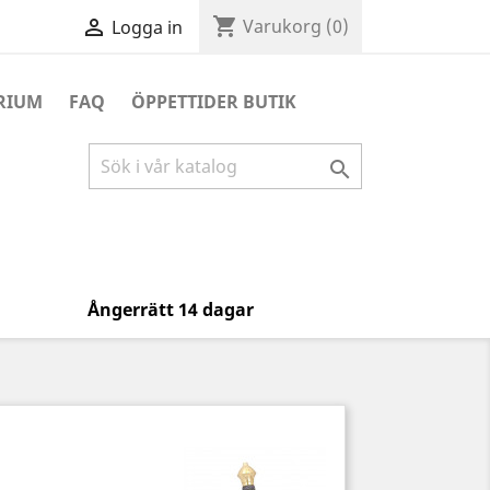
shopping_cart

Varukorg
(0)
Logga in
RIUM
FAQ
ÖPPETTIDER BUTIK

Ångerrätt 14 dagar