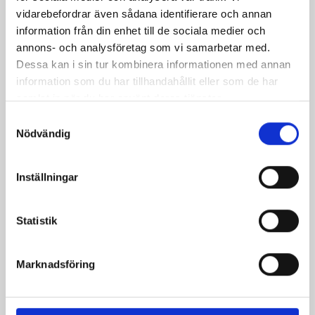
vidarebefordrar även sådana identifierare och annan
information från din enhet till de sociala medier och
Peruk Mozart
annons- och analysföretag som vi samarbetar med.
Pris
749,00 kr
Dessa kan i sin tur kombinera informationen med annan
information som du har tillhandahållit eller som de har
samlat in när du har använt deras tjänster.
Samtyckesval
Nödvändig
Inställningar
Statistik
Marknadsföring
Skägg Bonde
Pris
599,00 kr