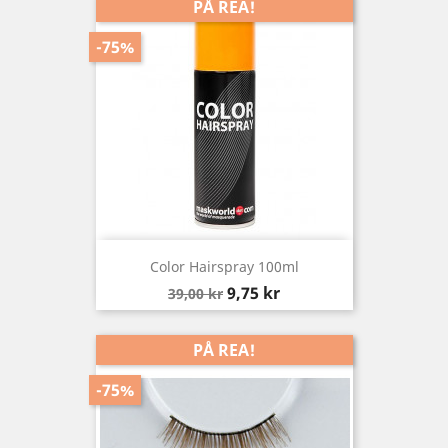
PÅ REA!
-75%
Color Hairspray 100ml
Baspris
Pris
9,75 kr
39,00 kr
PÅ REA!
-75%