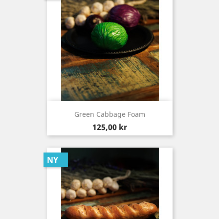
Green Cabbage Foam
Pris
125,00 kr
NY