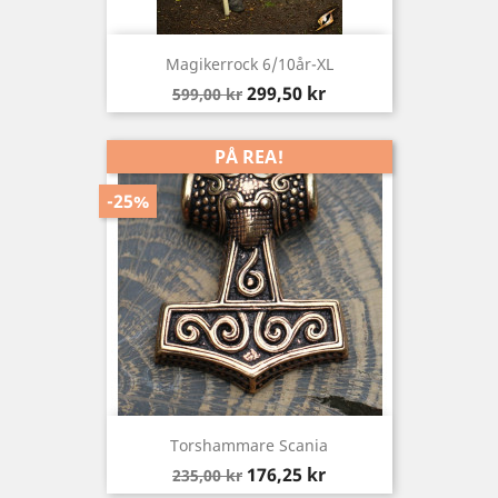
Magikerrock 6/10år-XL
Baspris
Pris
299,50 kr
599,00 kr
PÅ REA!
-25%
Torshammare Scania
Baspris
Pris
176,25 kr
235,00 kr