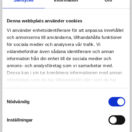
Denna webbplats använder cookies
Vi använder enhetsidentifierare för att anpassa innehållet
och annonserna till användarna, tillhandahålla funktioner
för sociala medier och analysera vår trafik. Vi
vidarebefordrar även sådana identifierare och annan
Lykta Med Fönster Av Råhud
information från din enhet till de sociala medier och
Pris
899,00 kr
annons- och analysföretag som vi samarbetar med.
Dessa kan i sin tur kombinera informationen med annan
information som du har tillhandahållit eller som de har
samlat in när du har använt deras tjänster.
Samtyckesval
Nödvändig
Inställningar