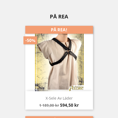
PÅ REA
PÅ REA!
-50%
X-Sele Av Läder
Baspris
Pris
594,50 kr
1 189,00 kr