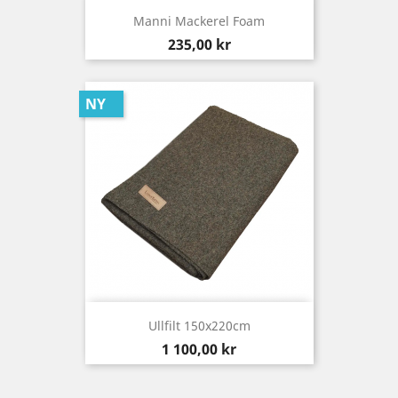
Manni Mackerel Foam
Pris
235,00 kr
NY
Ullfilt 150x220cm
Pris
1 100,00 kr