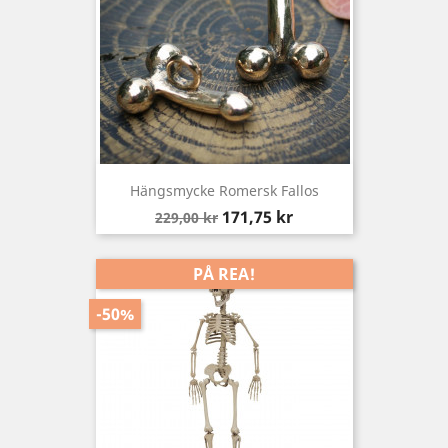
Hängsmycke Romersk Fallos
Baspris
Pris
171,75 kr
229,00 kr
PÅ REA!
-50%