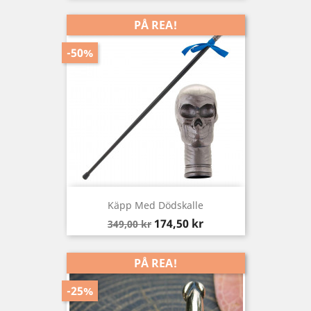
PÅ REA!
-50%
Käpp Med Dödskalle
Baspris
Pris
174,50 kr
349,00 kr
PÅ REA!
-25%