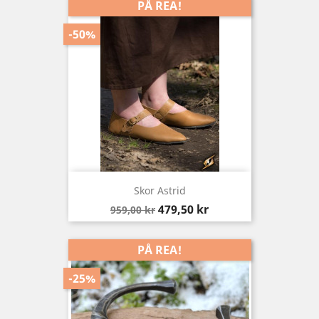
PÅ REA!
-50%
Skor Astrid
Baspris
Pris
479,50 kr
959,00 kr
PÅ REA!
-25%