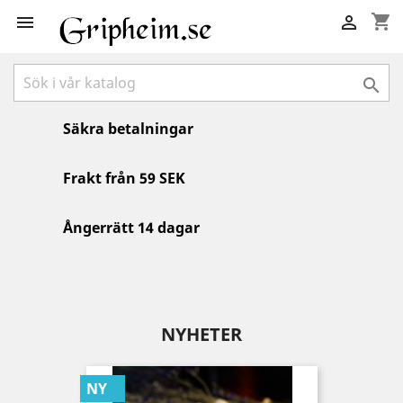
shopping_cart



Säkra betalningar
Frakt från 59 SEK
Ångerrätt 14 dagar
NYHETER
NY