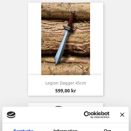
Legion Dagger 45cm
Pris
599,00 kr
Samtycke
Information
Om