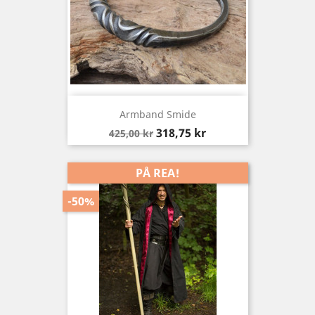
Armband Smide
Baspris
Pris
318,75 kr
425,00 kr
PÅ REA!
-50%