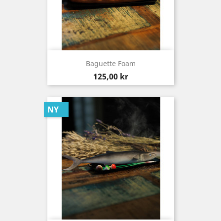
Baguette Foam
Pris
125,00 kr
NY