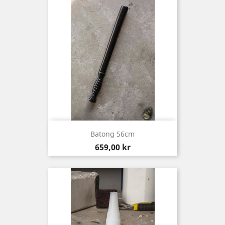
Batong 56cm
Pris
659,00 kr