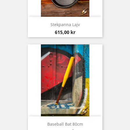
Stekpanna Lajv
Pris
615,00 kr
Baseball Bat 80cm