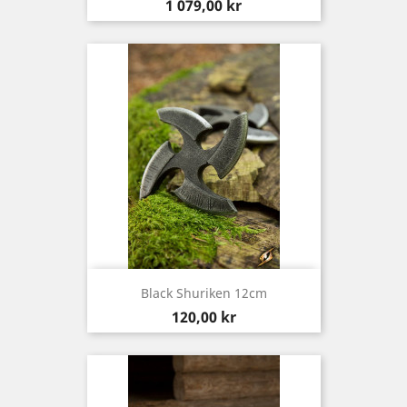
Pris
1 079,00 kr
Black Shuriken 12cm
Pris
120,00 kr