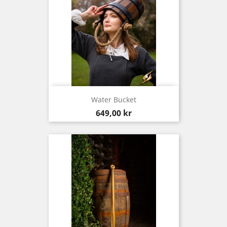
Water Bucket
Pris
649,00 kr