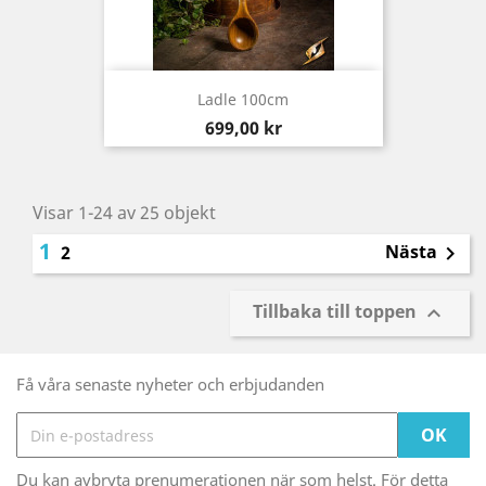
Ladle 100cm
Pris
699,00 kr
Visar 1-24 av 25 objekt
1
Nästa
2

Tillbaka till toppen

Få våra senaste nyheter och erbjudanden
Du kan avbryta prenumerationen när som helst. För detta