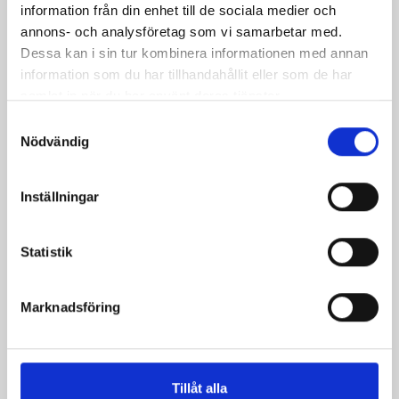
Chain Sword 100cm
information från din enhet till de sociala medier och
Pris
1 979,00 kr
annons- och analysföretag som vi samarbetar med.
Dessa kan i sin tur kombinera informationen med annan
information som du har tillhandahållit eller som de har
samlat in när du har använt deras tjänster.
Samtyckesval
Nödvändig
Inställningar
Statistik
Marknadsföring
Fire Axe 92cm
Pris
1 199,00 kr
Tillåt alla