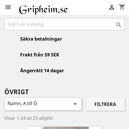
shopping_cart



Säkra betalningar
Frakt från 59 SEK
Ångerrätt 14 dagar
ÖVRIGT
Namn, A till Ö

FILTRERA
Visar 1-24 av 25 objekt