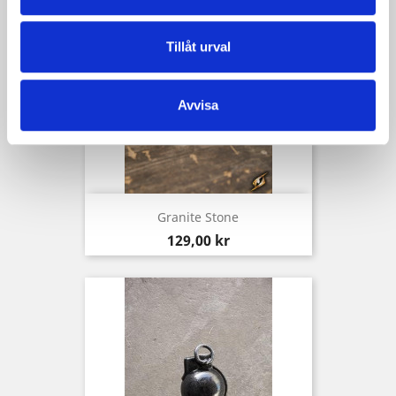
Tillåt urval
Avvisa
Granite Stone
Pris
129,00 kr