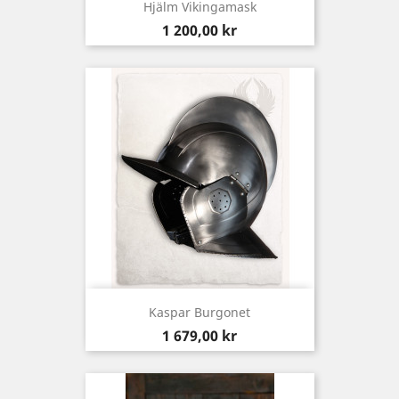
Hjälm Vikingamask
Pris
1 200,00 kr
Kaspar Burgonet
Pris
1 679,00 kr