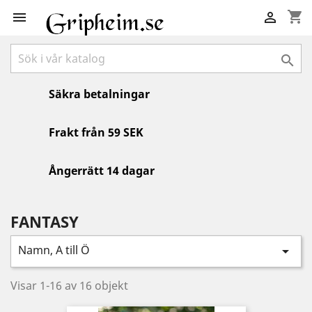
shopping_cart



Säkra betalningar
Frakt från 59 SEK
Ångerrätt 14 dagar
FANTASY
Namn, A till Ö

Visar 1-16 av 16 objekt