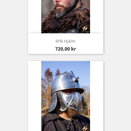
RFB Hjälm
Pris
720,00 kr