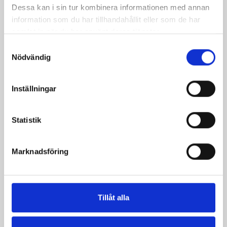
Pris
2 039,00 kr
Dessa kan i sin tur kombinera informationen med annan
information som du har tillhandahållit eller som de har
samlat in när du har använt deras tjänster.
Samtyckesval
Nödvändig
Inställningar
Statistik
Marknadsföring
Hjälm Guardsman
Pris
1 620,00 kr
Tillåt alla