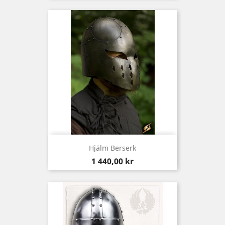
Hjälm Berserk
Pris
1 440,00 kr