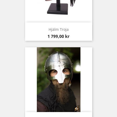
Hjälm Troja
Pris
1 799,00 kr