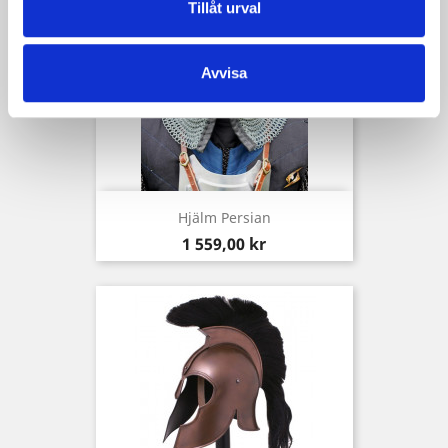
Tillåt urval
Avvisa
Hjälm Persian
Pris
1 559,00 kr