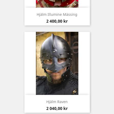
Hjälm Illumine Mässing
Pris
2 400,00 kr
Hjälm Raven
Pris
2 040,00 kr