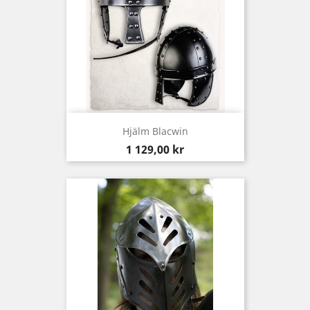
Hjälm Blacwin
Pris
1 129,00 kr