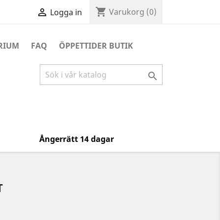
shopping_cart

Varukorg
(0)
Logga in
RIUM
FAQ
ÖPPETTIDER BUTIK

Ångerrätt 14 dagar
T