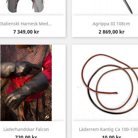
Snabbvy
Snabbvy


Italienskt Harnesk Med...
Agrippa III 108cm
Pris
Pris
7 349,00 kr
2 869,00 kr
Snabbvy
Snabbvy


Läderhandskar Falcon
Läderrem Kantig Ca 100-13
Pris
Pris
720,00 kr
10,00 kr