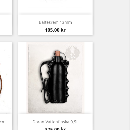
Snabbvy

Bältesrem 13mm
Pris
105,00 kr
Snabbvy

0cm
Doran Vattenflaska 0,5L
Pris
375,00 kr