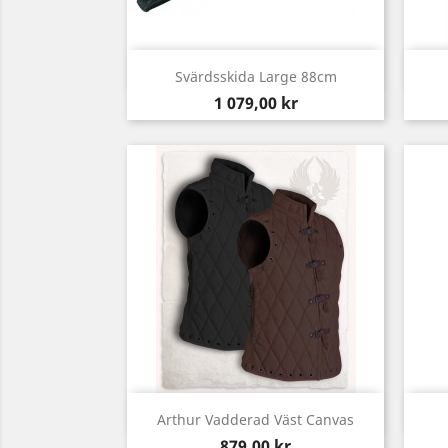
Snabbvy

Svärdsskida Large 88cm
Pris
1 079,00 kr
Snabbvy

Arthur Vadderad Väst Canvas
Pris
879,00 kr