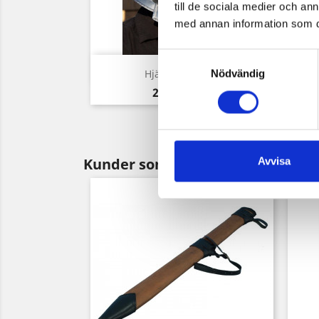
till de sociala medier och a
med annan information som du 
Samtyckesval
Snabbvy

Hjälm Burgonet
Nödvändig
Pris
2 160,00 kr
Kunder som köpt denna produkt 
Avvisa