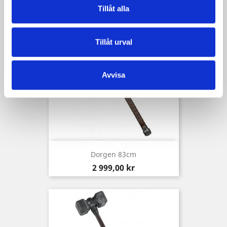
Tillåt alla
Tillåt urval
Avvisa
Dorgen 83cm
Pris
2 999,00 kr