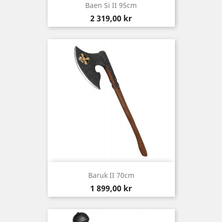
Baen Si II 95cm
Pris
2 319,00 kr
Baruk II 70cm
Pris
1 899,00 kr