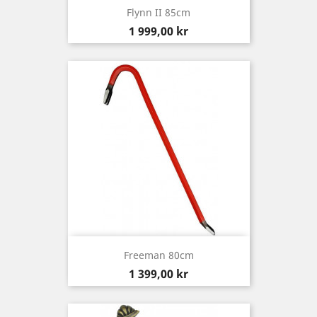
Flynn II 85cm
Pris
1 999,00 kr
Freeman 80cm
Pris
1 399,00 kr