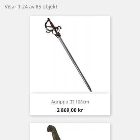
Visar 1-24 av 85 objekt
Agrippa III 108cm
Pris
2 869,00 kr