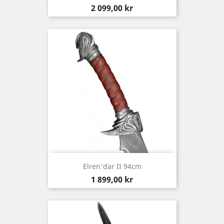
Pris
2 099,00 kr
Elren'dar II 94cm
Pris
1 899,00 kr