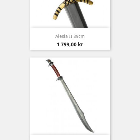
Alesia II 89cm
Pris
1 799,00 kr