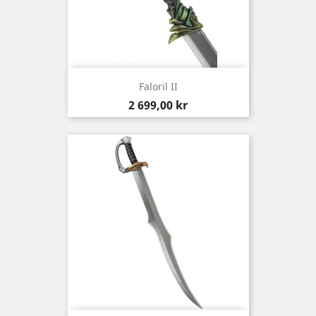
Faloril II
Pris
2 699,00 kr