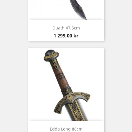
Duath 47,5cm
Pris
1 299,00 kr
Edda Long 88cm