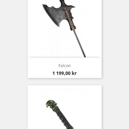
Falcon
Pris
1 199,00 kr