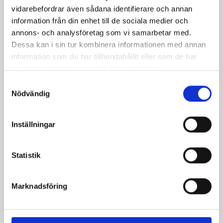
vidarebefordrar även sådana identifierare och annan
information från din enhet till de sociala medier och
annons- och analysföretag som vi samarbetar med.
Cretzer The Katzbalger Med...
Dessa kan i sin tur kombinera informationen med annan
Pris
2 149,00 kr
information som du har tillhandahållit eller som de har
samlat in när du har använt deras tjänster.
Samtyckesval
Nödvändig
Inställningar
Statistik
Marknadsföring
Doppelsoldner The Flamberge
Pris
4 149,00 kr