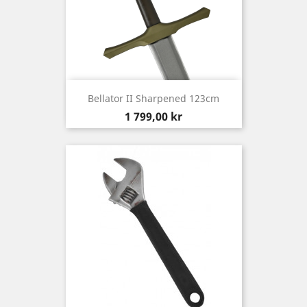
Bellator II Sharpened 123cm
Pris
1 799,00 kr