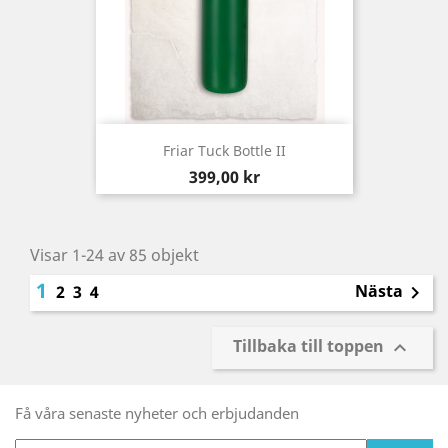
Friar Tuck Bottle II
Pris
399,00 kr
Visar 1-24 av 85 objekt
1
Nästa
2
3
4

Tillbaka till toppen

Få våra senaste nyheter och erbjudanden