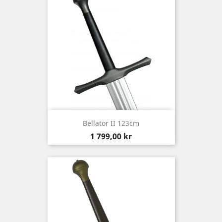
Bellator II 123cm
Pris
1 799,00 kr