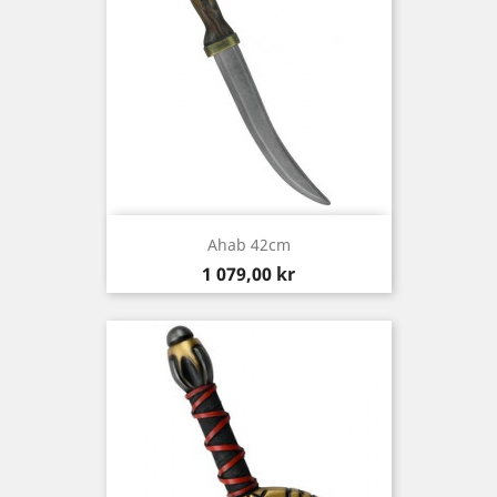
Ahab 42cm
Pris
1 079,00 kr