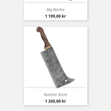
Big Bertha
Pris
1 199,00 kr
Butcher 42cm
Pris
1 269,00 kr