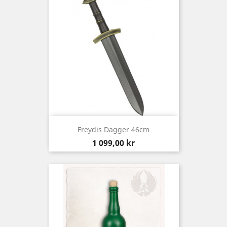
Freydis Dagger 46cm
Pris
1 099,00 kr