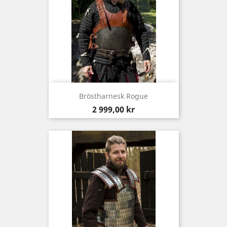
Bröstharnesk Rogue
Pris
2 999,00 kr