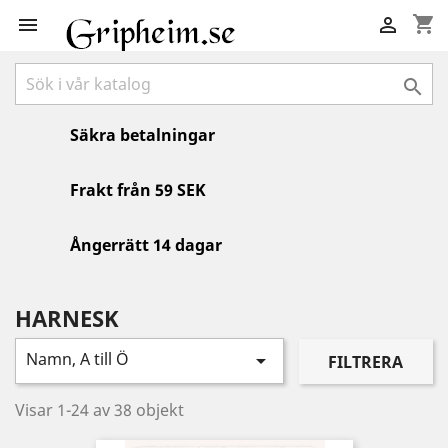
shopping_cart



Säkra betalningar
Frakt från 59 SEK
Ångerrätt 14 dagar
HARNESK
Namn, A till Ö

FILTRERA
Visar 1-24 av 38 objekt