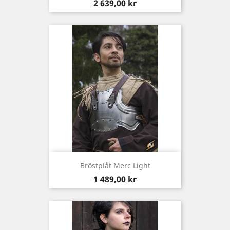
Pris
2 639,00 kr
Bröstplåt Merc Light
Pris
1 489,00 kr