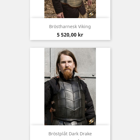
Bröstharnesk Viking
Pris
5 520,00 kr
Bröstplåt Dark Drake