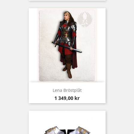
Lena Bröstplåt
Pris
1 349,00 kr