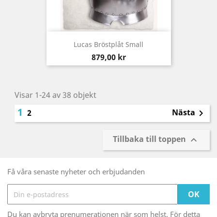
Lucas Bröstplåt Small
Pris
879,00 kr
Visar 1-24 av 38 objekt
1
Nästa
2

Tillbaka till toppen

Få våra senaste nyheter och erbjudanden
Du kan avbryta prenumerationen när som helst. För detta