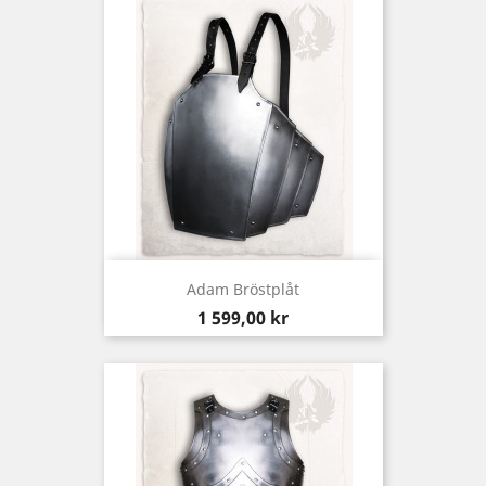
Adam Bröstplåt
Pris
1 599,00 kr