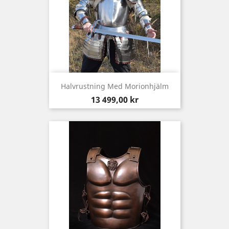
Halvrustning Med Morionhjälm
Pris
13 499,00 kr