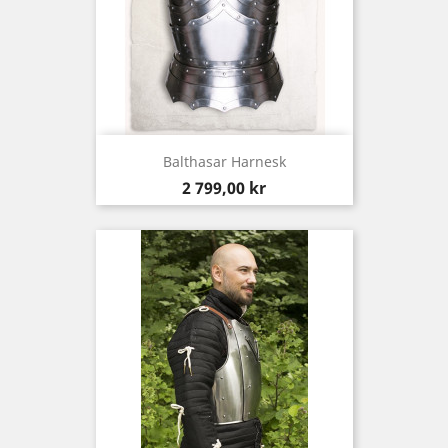
Balthasar Harnesk
Pris
2 799,00 kr