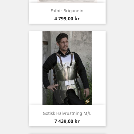
Fafnir Brigandin
Pris
4 799,00 kr
Gotisk Halvrustning M/L
Pris
7 439,00 kr