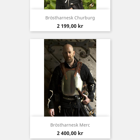
Bröstharnesk Churburg
Pris
2 199,00 kr
Bröstharnesk Merc
Pris
2 400,00 kr