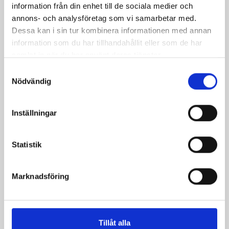
Captain Bröstharnesk
information från din enhet till de sociala medier och
Pris
3 319,00 kr
annons- och analysföretag som vi samarbetar med.
Dessa kan i sin tur kombinera informationen med annan
information som du har tillhandahållit eller som de har
samlat in när du har använt deras tjänster.
Samtyckesval
Nödvändig
Inställningar
Statistik
Marknadsföring
Churburgharnesk
Pris
4 500,00 kr
Tillåt alla