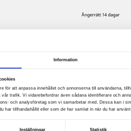
Ångerrätt 14 dagar
Beskrivning
Prod
Information
Bröstharnesk i 1 mm stål 
Genom att behandla metall
mer slitna och häftiga loo
cookies
Storlek M - Bredd: 45 cm, 
e för att anpassa innehållet och annonserna till användarna, tillh
Storlek L - Bredd: 45,5 cm
vår trafik. Vi vidarebefordrar även sådana identifierare och anna
nnons- och analysföretag som vi samarbetar med. Dessa kan i sin
har tillhandahållit eller som de har samlat in när du har använt 
Inställningar
Statistik