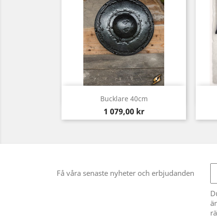
Snabbvy

Bucklare 40cm
Pris
1 079,00 kr
Få våra senaste nyheter och erbjudanden
D
än
rä