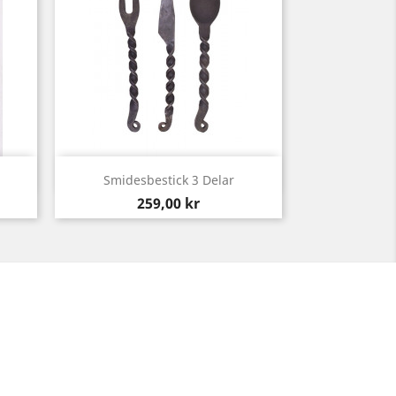
Snabbvy

Smidesbestick 3 Delar
Pris
259,00 kr