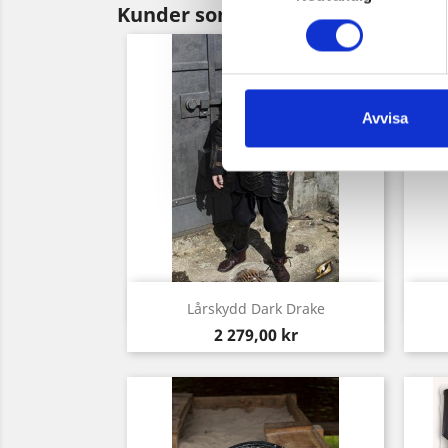
Kunder som köpt denna produkt 
Avvisa
Snabbvy

Lårskydd Dark Drake
Pris
2 279,00 kr