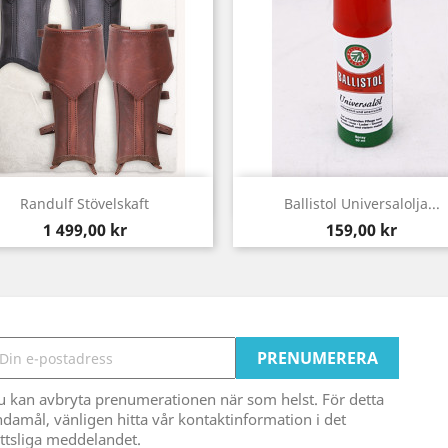
Snabbvy
Snabbvy


Randulf Stövelskaft
Ballistol Universalolja...
Pris
Pris
1 499,00 kr
159,00 kr
u kan avbryta prenumerationen när som helst. För detta
damål, vänligen hitta vår kontaktinformation i det
ttsliga meddelandet.