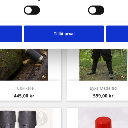
köpte också:
Tillåt urval
Snabbvy
Snabbvy


Tubkikare
Byxa Medeltid
Pris
Pris
445,00 kr
599,00 kr