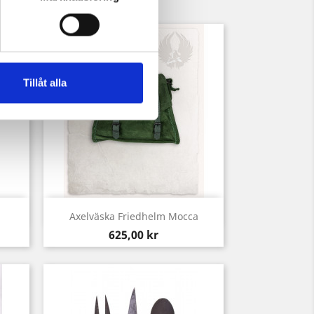
Tillåt alla
Snabbvy

Axelväska Friedhelm Mocca
Pris
625,00 kr