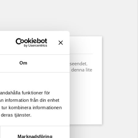
uktdetaljer
Om
med det så kallade Dark Drake utseendet.
en på olika sätt så får man fram denna lite
k. Har en häftigt mönstrad yta.
Längd: 61,5 cm, Vikt 2,6 kg.
andahålla funktioner för
, Längd: 72 cm, Vikt 3 kg.
n information från din enhet
 tur kombinera informationen
deras tjänster.
Marknadsföring