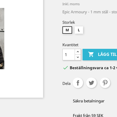
Inkl. moms
Epic Armoury - 1 mm stål - st
Storlek
M
L
Kvantitet

LÄGG TI

Beställningsvara ca 1-2
Dela
Säkra betalningar
Frakt från 59 SEK