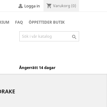
shopping_cart

Varukorg
(0)
Logga in
RIUM
FAQ
ÖPPETTIDER BUTIK

Ångerrätt 14 dagar
DRAKE