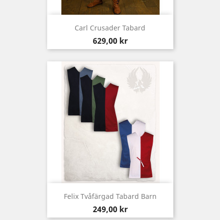
Carl Crusader Tabard
Pris
629,00 kr
Felix Tvåfärgad Tabard Barn
Pris
249,00 kr