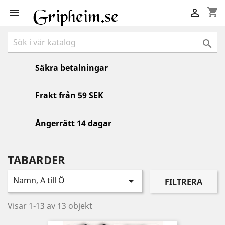
shopping_cart



Säkra betalningar
Frakt från 59 SEK
Ångerrätt 14 dagar
TABARDER
Namn, A till Ö

FILTRERA
Visar 1-13 av 13 objekt