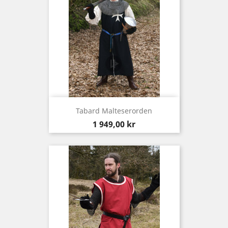
Tabard Malteserorden
Pris
1 949,00 kr