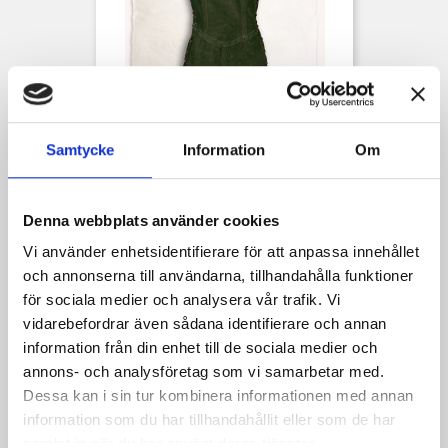
Samtycke
Information
Om
Lunette Tunika Mocca
Pris
1 639,00 kr
Denna webbplats använder cookies
Vi använder enhetsidentifierare för att anpassa innehållet
och annonserna till användarna, tillhandahålla funktioner
för sociala medier och analysera vår trafik. Vi
vidarebefordrar även sådana identifierare och annan
information från din enhet till de sociala medier och
annons- och analysföretag som vi samarbetar med.
Dessa kan i sin tur kombinera informationen med annan
information som du har tillhandahållit eller som de har
samlat in när du har använt deras tjänster.