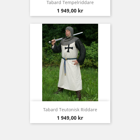
Tabard Tempelriddare
Pris
1 949,00 kr
Tabard Teutonisk Riddare
Pris
1 949,00 kr