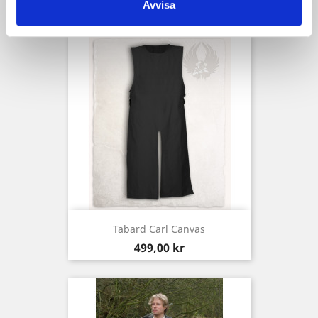
Pris
539,00 kr
Avvisa
Tabard Carl Canvas
Pris
499,00 kr