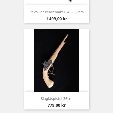
Revolver Peacemaker .45 - 30cm
Pris
1 499,00 kr
Slaglåspistol 36cm
Pris
779,00 kr