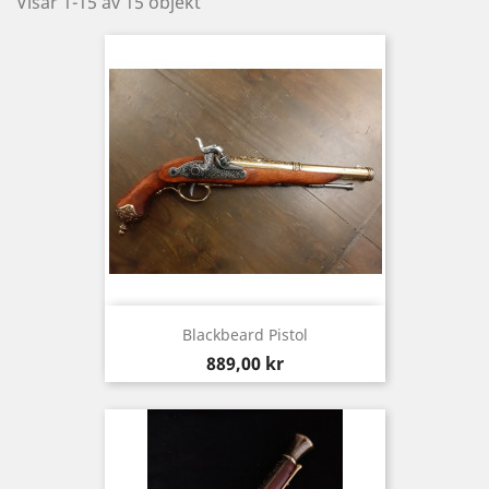
Visar 1-15 av 15 objekt
Blackbeard Pistol
Pris
889,00 kr