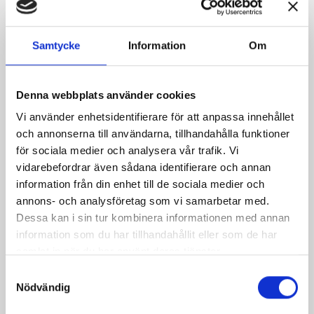
Samtycke
Information
Om
Charles Vane Pistol
Denna webbplats använder cookies
Pris
649,00 kr
Vi använder enhetsidentifierare för att anpassa innehållet
och annonserna till användarna, tillhandahålla funktioner
för sociala medier och analysera vår trafik. Vi
vidarebefordrar även sådana identifierare och annan
information från din enhet till de sociala medier och
annons- och analysföretag som vi samarbetar med.
Dessa kan i sin tur kombinera informationen med annan
information som du har tillhandahållit eller som de har
samlat in när du har använt deras tjänster.
Samtyckesval
Nödvändig