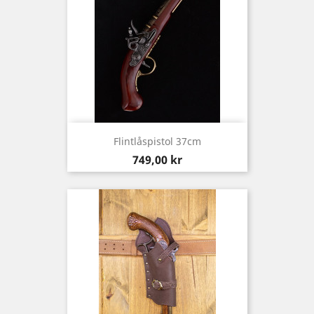
Flintlåspistol 37cm
Pris
749,00 kr