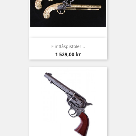
Flintlåspistoler...
Pris
1 529,00 kr