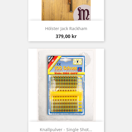
Hölster Jack Rackham
Pris
379,00 kr
Knallpulver - Single Shot...