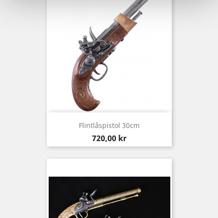
Flintlåspistol 30cm
Pris
720,00 kr