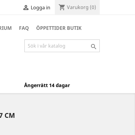
shopping_cart

Varukorg
(0)
Logga in
RIUM
FAQ
ÖPPETTIDER BUTIK

Ångerrätt 14 dagar
7 CM