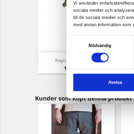
Vi använder enhetsidentifierar
sociala medier och analysera 
till de sociala medier och a
med annan information som du 
Samtyckesval
Nödvändig
Snabbvy

Ragnar II - Dirk 59cm
Pris
1 499,00 kr
Avvisa
Kunder som köpt denna produkt 