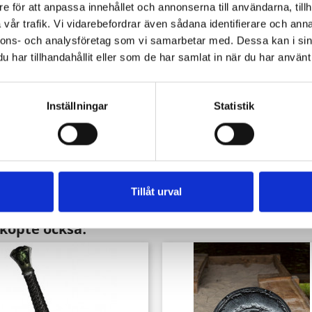
e för att anpassa innehållet och annonserna till användarna, tillh
vår trafik. Vi vidarebefordrar även sådana identifierare och anna
nnons- och analysföretag som vi samarbetar med. Dessa kan i sin
har tillhandahållit eller som de har samlat in när du har använt 
Inställningar
Statistik
Snabbvy

Norn Seax 45cm
Pris
1 329,00 kr
Tillåt urval
köpte också: