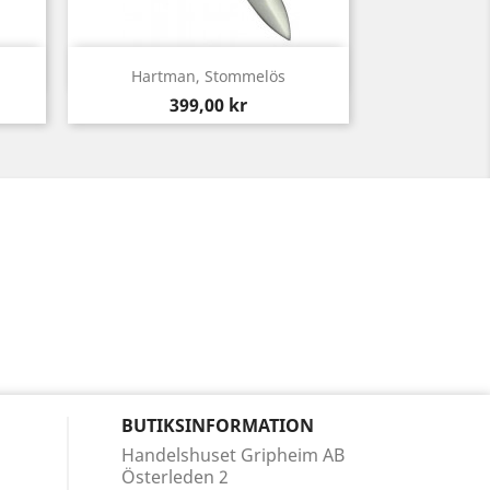
Snabbvy

Hartman, Stommelös
Pris
399,00 kr
BUTIKSINFORMATION
Handelshuset Gripheim AB
Österleden 2