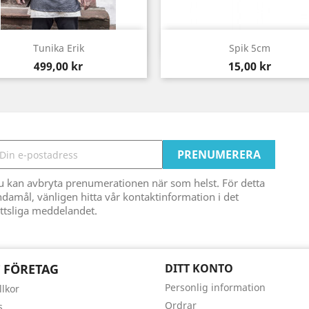
Snabbvy
Snabbvy


Tunika Erik
Spik 5cm
Pris
Pris
499,00 kr
15,00 kr
u kan avbryta prenumerationen när som helst. För detta
damål, vänligen hitta vår kontaktinformation i det
ttsliga meddelandet.
 FÖRETAG
DITT KONTO
Personlig information
llkor
Ordrar
s