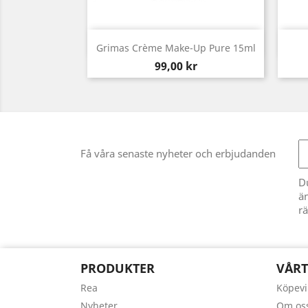
Snabbvy

Grimas Crème Make-Up Pure 15ml
Pris
99,00 kr
Få våra senaste nyheter och erbjudanden
D
än
rä
PRODUKTER
VÅRT
Rea
Köpevi
Nyheter
Om os