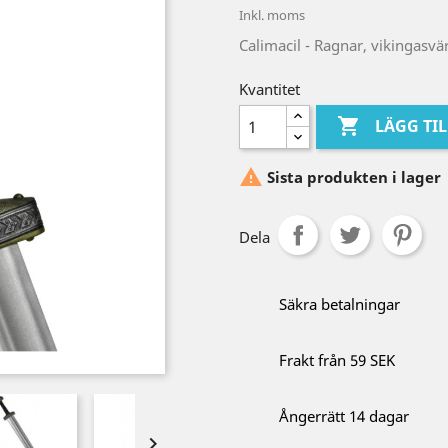
Inkl. moms
Calimacil - Ragnar, vikingasvä
Kvantitet

LÄGG TI

Sista produkten i lager
Dela
Säkra betalningar
Frakt från 59 SEK
Ångerrätt 14 dagar
