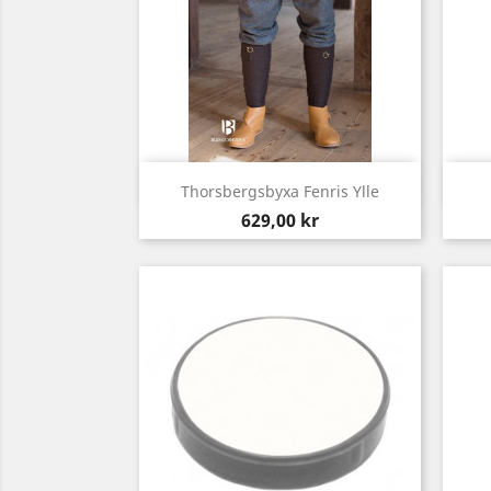
Snabbvy

Thorsbergsbyxa Fenris Ylle
Pris
629,00 kr