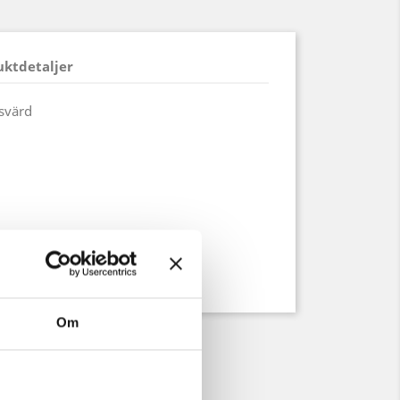
uktdetaljer
asvärd
Om