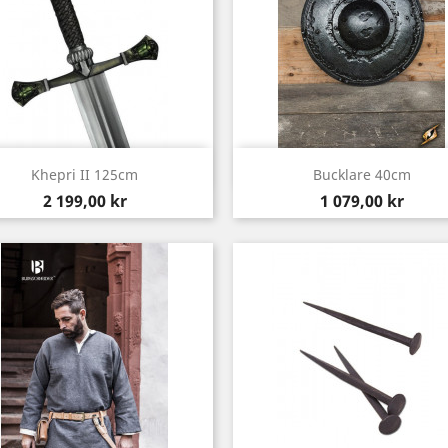
Snabbvy
Snabbvy


Khepri II 125cm
Bucklare 40cm
Pris
Pris
2 199,00 kr
1 079,00 kr