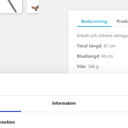
Beskrivning
Prod
Enkelt och stilrent viking
Total längd
: 87 cm
Bladlängd
: 69 cm
Vikt
: 340 g
Kärna
: Glasfiber
Material
: Calimacil Skum
Information
cookies