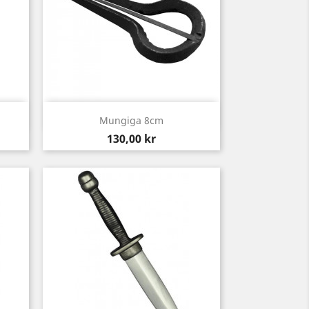
Snabbvy

Mungiga 8cm
Pris
130,00 kr