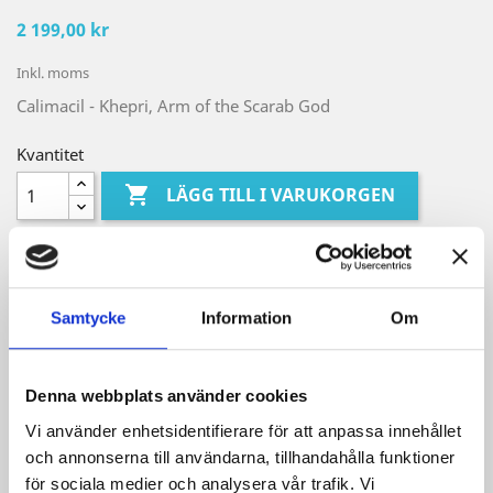
2 199,00 kr
Inkl. moms
Calimacil - Khepri, Arm of the Scarab God
Kvantitet

LÄGG TILL I VARUKORGEN

Beställningsvara ca 3-8 veckor
Dela
Samtycke
Information
Om
Säkra betalningar
Denna webbplats använder cookies
Vi använder enhetsidentifierare för att anpassa innehållet
Frakt från 59 SEK
och annonserna till användarna, tillhandahålla funktioner
för sociala medier och analysera vår trafik. Vi