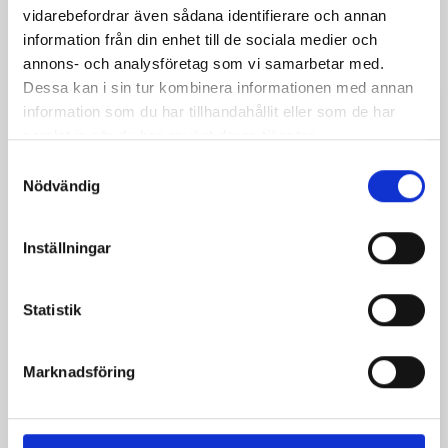
vidarebefordrar även sådana identifierare och annan
Ångerrätt 14 dagar
information från din enhet till de sociala medier och
annons- och analysföretag som vi samarbetar med.
Dessa kan i sin tur kombinera informationen med annan
information som du har tillhandahållit eller som de har
Beskrivning
Produktdetaljer
samlat in när du har använt deras tjänster.
Samtyckesval
Khepri är ett underbart svärd med alla detaljer i
Nödvändig
högsta kvalitet som påminner om egypten.
Inställningar
Total längd
: 125 cm
Bladlängd
: 93 cm
Statistik
Vikt
: 563g
Kärna
: Glasfiber
Marknadsföring
Material
: Calimacil Skum