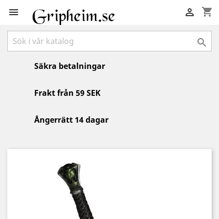
shopping_cart



Säkra betalningar
Frakt från 59 SEK
Ångerrätt 14 dagar