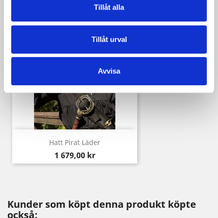
DU KANSKE OCKSÅ GILLAR
Tillåt alla
Tillåt urval
Avvisa
Hatt Pirat Läder
Pris
1 679,00 kr
Kunder som köpt denna produkt köpte
också: