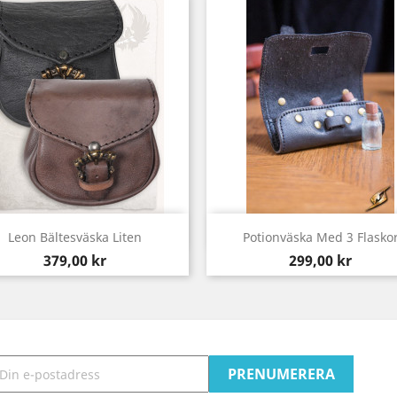
Snabbvy
Snabbvy


Leon Bältesväska Liten
Potionväska Med 3 Flasko
Pris
Pris
379,00 kr
299,00 kr