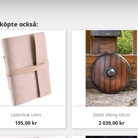
köpte också:
Snabbvy
Snabbvy


Läderbok Liten
Sköld Viking 69cm
Pris
Pris
195,00 kr
2 039,00 kr