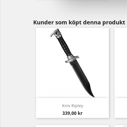
Kunder som köpt denna produkt 
Snabbvy

Kniv Ripley
Pris
339,00 kr