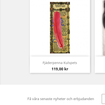
Snabbvy

Fjäderpenna Kulspets
Pris
119,00 kr
Få våra senaste nyheter och erbjudanden