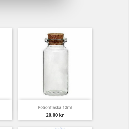
Snabbvy

Potionflaska 10ml
Pris
20,00 kr