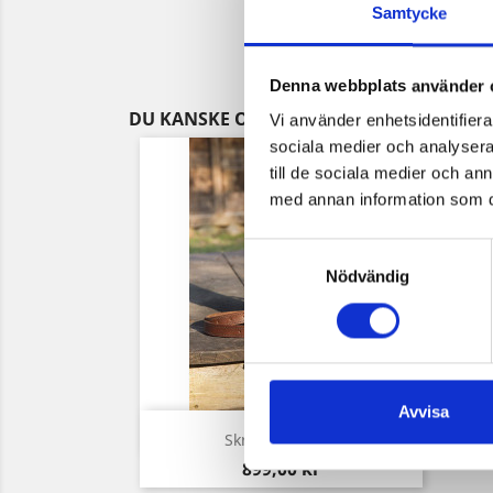
Samtycke
Denna webbplats använder 
DU KANSKE OCKSÅ GILLAR
Vi använder enhetsidentifierar
sociala medier och analysera 
till de sociala medier och a
med annan information som du 
Samtyckesval
Nödvändig
Avvisa
Snabbvy

Skriftrulleväska
Pris
899,00 kr