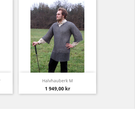
Snabbvy

r
Halvhauberk M
Pris
1 949,00 kr