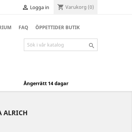
shopping_cart

Varukorg
(0)
Logga in
RIUM
FAQ
ÖPPETTIDER BUTIK

Ångerrätt 14 dagar
A ALRICH