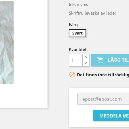
Inkl. moms
Skriftrulleväska av läder.
Färg
Svart
Kvantitet

LÄGG TI

Det finns inte tillräckl
MEDDELA MI