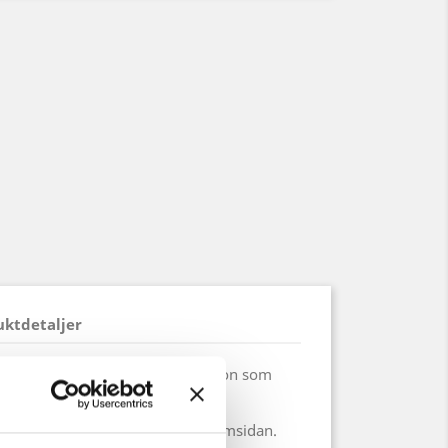
uktdetaljer
 en lärd, präst, magiker eller någon som
rtera dokument i.
e och låses med ett spänne på framsidan.