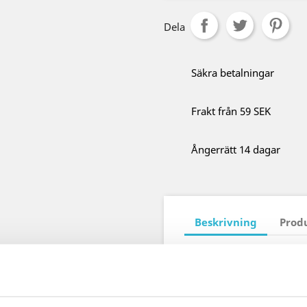
Dela
Säkra betalningar
Frakt från 59 SEK
Ångerrätt 14 dagar
Beskrivning
Prod
Skriftrulleväska passande
behöver något att transpo
Den kan hängas i ett bält