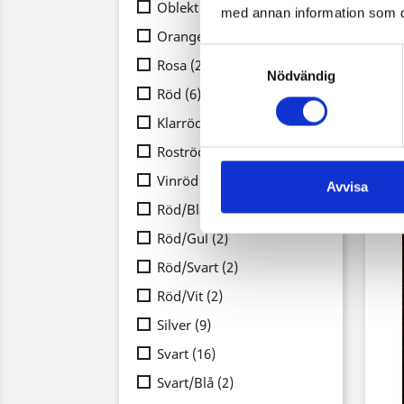
Oblekt
(2)
med annan information som du 
Orange
(2)
Samtyckesval
Rosa
(2)
Nödvändig
Röd
(6)
Klarröd
(1)
Roströd
(1)
Vinröd
(3)
Avvisa
Röd/Blå
(2)
Röd/Gul
(2)
Röd/Svart
(2)
Röd/Vit
(2)
Silver
(9)
Svart
(16)
Svart/Blå
(2)