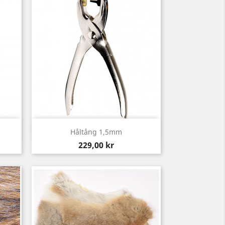
Snabbvy

Håltång 1,5mm
Pris
229,00 kr