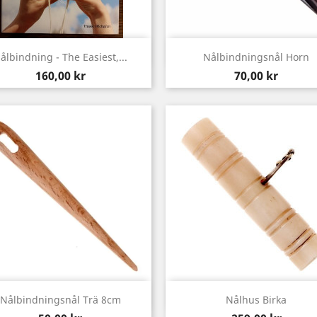
Snabbvy
Snabbvy


ålbindning - The Easiest,...
Nålbindningsnål Horn
Pris
Pris
160,00 kr
70,00 kr
Snabbvy
Snabbvy


Nålbindningsnål Trä 8cm
Nålhus Birka