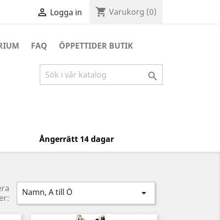
shopping_cart

Varukorg
(0)
Logga in
RIUM
FAQ
ÖPPETTIDER BUTIK

Ångerrätt 14 dagar
era
Namn, A till Ö

er: