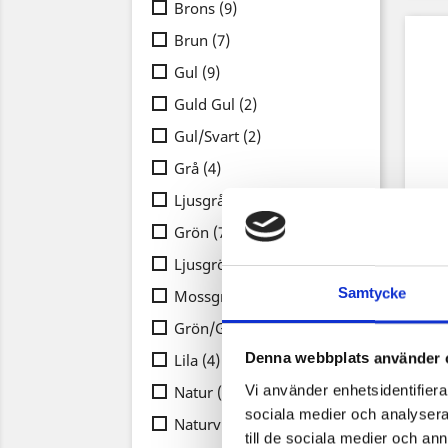
Brons
(9)
Brun
(7)
Gul
(9)
Guld Gul
(2)
Gul/Svart
(2)
Grå
(4)
Ljusgrå
(1)
Grön
(7)
Ljusgrön
(1)
Samtycke
Mossgrön
(1)
Grön/Gul
(2)
Denna webbplats använder 
Lila
(4)
Vi använder enhetsidentifierar
Natur
(8)
sociala medier och analysera 
Naturvit
(2)
till de sociala medier och a