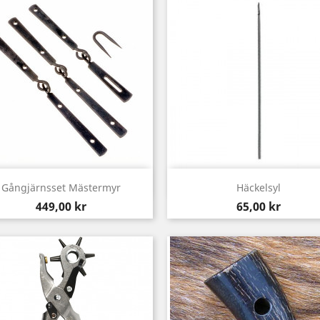
Snabbvy
Snabbvy


Gångjärnsset Mästermyr
Häckelsyl
Pris
Pris
449,00 kr
65,00 kr