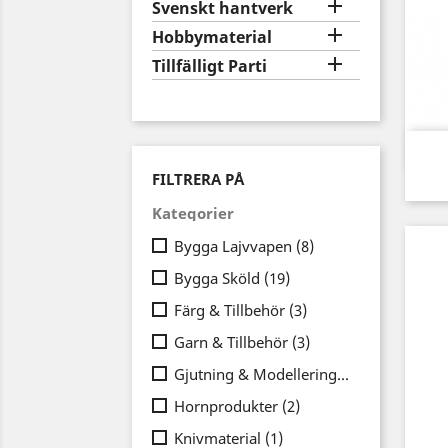

Svenskt hantverk

Hobbymaterial

Tillfälligt Parti
FILTRERA PÅ
Kategorier
Bygga Lajvvapen
(8)
Bygga Sköld
(19)
Färg & Tillbehör
(3)
Garn & Tillbehör
(3)
Gjutning & Modellering
(1)
Hornprodukter
(2)
Knivmaterial
(1)