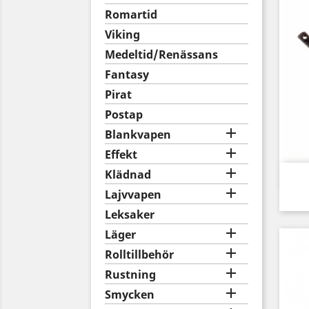
Romartid
Viking
Medeltid/Renässans
Fantasy
Pirat
Postap

Blankvapen

Effekt

Klädnad

Lajvvapen
Leksaker

Läger

Rolltillbehör

Rustning

Smycken