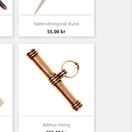
Snabbvy

Nålbindningsnål Rund
Pris
55,00 kr
Snabbvy

Nålhus Viking