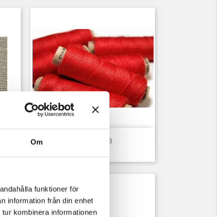
Snabbvy

Lintråd 40/3
Om
Pris
20,00 kr
andahålla funktioner för
n information från din enhet
 tur kombinera informationen