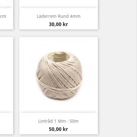
Snabbvy

0cm
Läderrem Rund 4mm
Pris
30,00 kr
Snabbvy

Lintråd 1 Mm - 50m
Pris
50,00 kr