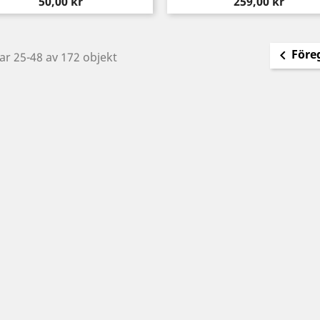
Pris
Pris
50,00 kr
259,00 kr
Före

ar 25-48 av 172 objekt