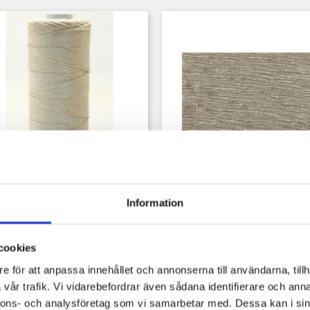
Snabbvy
Snabbvy


Lintråd 20/3
Lintråd 35/2
Information
Pris
Pris
99,00 kr
89,00 kr
cookies
e för att anpassa innehållet och annonserna till användarna, tillh
vår trafik. Vi vidarebefordrar även sådana identifierare och anna
nnons- och analysföretag som vi samarbetar med. Dessa kan i sin