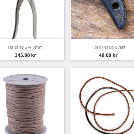
Snabbvy
Snabbvy


Håltång 2-4,5mm
Hornknapp Svart
Pris
Pris
345,00 kr
40,00 kr