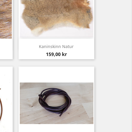
Snabbvy

Kaninskinn Natur
Pris
159,00 kr