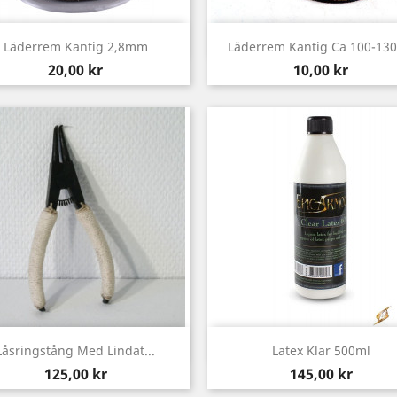
Snabbvy
Snabbvy


Läderrem Kantig 2,8mm
Läderrem Kantig Ca 100-13
Pris
Pris
20,00 kr
10,00 kr
Snabbvy
Snabbvy


Låsringstång Med Lindat...
Latex Klar 500ml
Pris
Pris
125,00 kr
145,00 kr