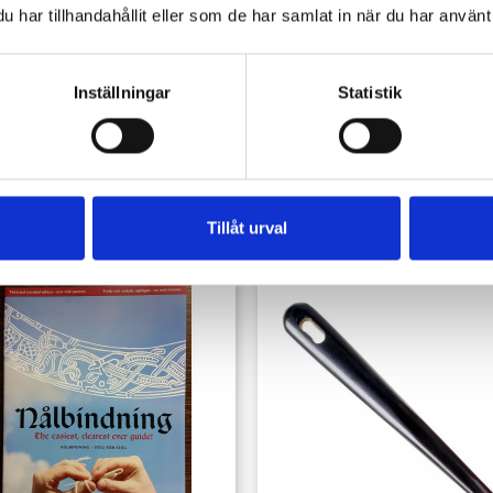
har tillhandahållit eller som de har samlat in när du har använt 
Inställningar
Statistik
Snabbvy
Snabbvy


Medieval Clothing Viking...
Mönsterpapper Rulle 15
Tillåt urval
Pris
Pris
459,00 kr
125,00 kr