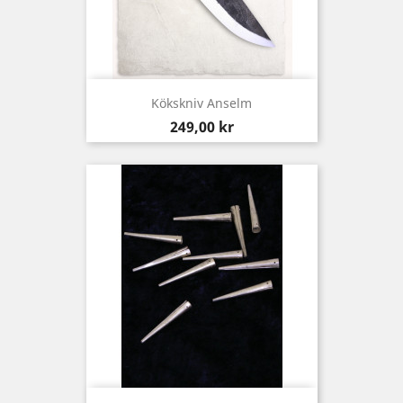
Kökskniv Anselm
Pris
249,00 kr