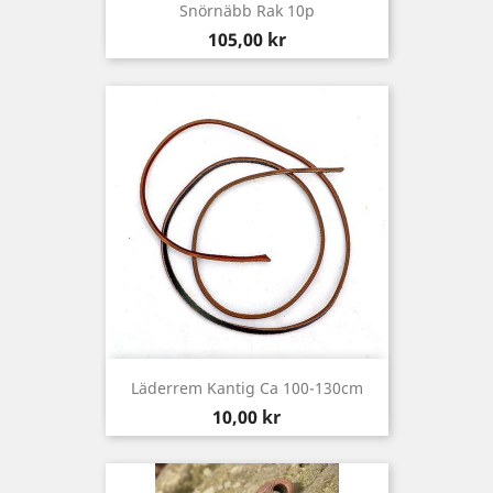
Snörnäbb Rak 10p
Pris
105,00 kr
Läderrem Kantig Ca 100-130cm
Pris
10,00 kr