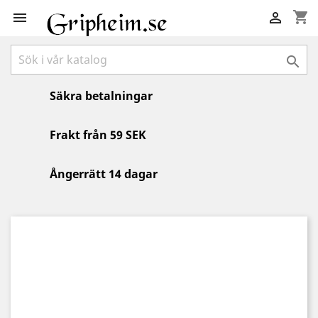
shopping_cart



Säkra betalningar
Frakt från 59 SEK
Ångerrätt 14 dagar