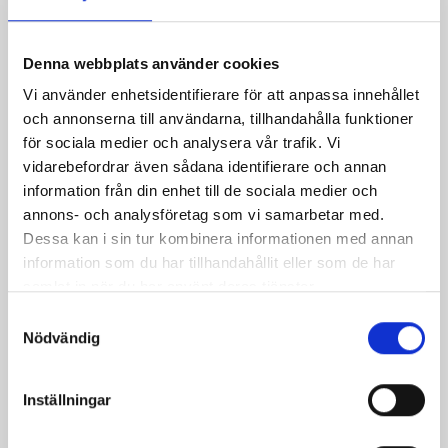
Pris
20,00 kr
Denna webbplats använder cookies
Vi använder enhetsidentifierare för att anpassa innehållet
och annonserna till användarna, tillhandahålla funktioner
för sociala medier och analysera vår trafik. Vi
vidarebefordrar även sådana identifierare och annan
information från din enhet till de sociala medier och
annons- och analysföretag som vi samarbetar med.
Dessa kan i sin tur kombinera informationen med annan
information som du har tillhandahållit eller som de har
samlat in när du har använt deras tjänster.
Samtyckesval
Broderigarn Silke Rani
Nödvändig
Pris
30,00 kr
Inställningar