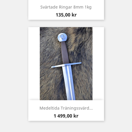
Svärtade Ringar 8mm 1kg
Pris
135,00 kr
Medeltida Träningssvärd...
Pris
1 499,00 kr