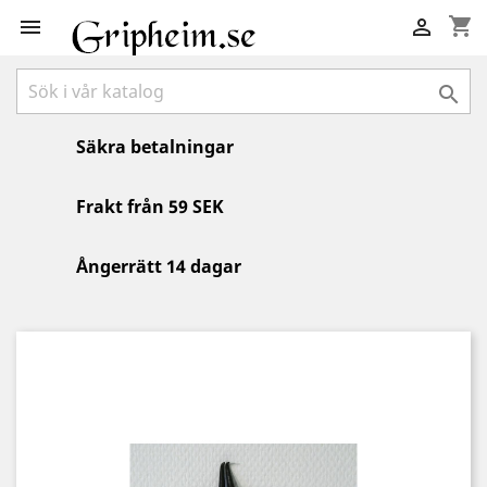
shopping_cart



Säkra betalningar
Frakt från 59 SEK
Ångerrätt 14 dagar