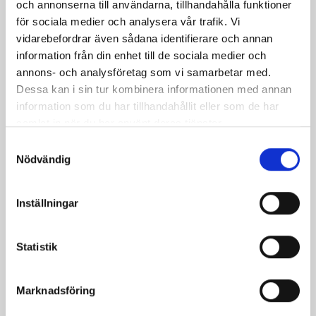
och annonserna till användarna, tillhandahålla funktioner
för sociala medier och analysera vår trafik. Vi
vidarebefordrar även sådana identifierare och annan
information från din enhet till de sociala medier och
Bivax För Handsömnad
annons- och analysföretag som vi samarbetar med.
Pris
25,00 kr
Dessa kan i sin tur kombinera informationen med annan
information som du har tillhandahållit eller som de har
samlat in när du har använt deras tjänster.
Samtyckesval
Nödvändig
Inställningar
Statistik
Marknadsföring
Hornhållare Läder