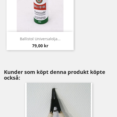
Ballistol Universalolja...
Pris
79,00 kr
Kunder som köpt denna produkt köpte
också: