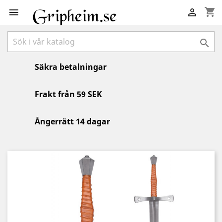
shopping_cart



Säkra betalningar
Frakt från 59 SEK
Ångerrätt 14 dagar