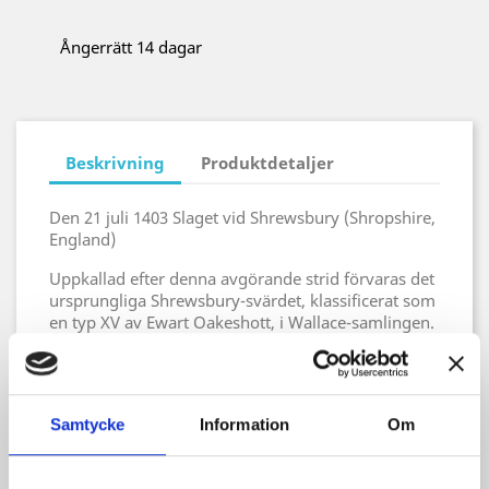
Ångerrätt 14 dagar
Beskrivning
Produktdetaljer
Den 21 juli 1403 Slaget vid Shrewsbury (Shropshire,
England)
Uppkallad efter denna avgörande strid förvaras det
ursprungliga Shrewsbury-svärdet, klassificerat som
en typ XV av Ewart Oakeshott, i Wallace-samlingen.
Även om detta vackra, prisvärda svärd inte är en
kopia av det ovannämnda historiska exemplet, har
det de typiska egenskaperna hos ett traditionellt
Samtycke
Information
Om
sent och 1400-talets en-och-ett-halvthandsvärd
(även kallat bastardsvärd) och är mönstrat efter
samma svärd som skulle ha använts på båda sidor i