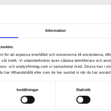
Beskrivning
Prod
Skalkniv / Fruktkniv
Information
Material: Stål, trä. Skida a
cookies
Längd ca 20 cm exkl skida
e för att anpassa innehållet och annonserna till användarna, tillh
vår trafik. Vi vidarebefordrar även sådana identifierare och anna
nnons- och analysföretag som vi samarbetar med. Dessa kan i sin
har tillhandahållit eller som de har samlat in när du har använt 
köpte också:
Inställningar
Statistik