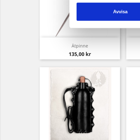
Avvisa
Snabbvy

Ätpinne
Pris
135,00 kr