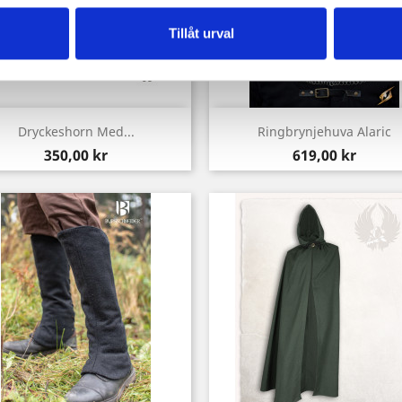
Tillåt urval
Snabbvy
Snabbvy


Dryckeshorn Med...
Ringbrynjehuva Alaric
Pris
Pris
350,00 kr
619,00 kr