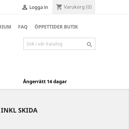
shopping_cart

Varukorg
(0)
Logga in
RIUM
FAQ
ÖPPETTIDER BUTIK

Ångerrätt 14 dagar
INKL SKIDA