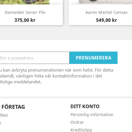
Snabbvy
Snabbvy


Damasker Seran Ylle
Aaron Mantel Canvas
Pris
Pris
375,00 kr
549,00 kr
u kan avbryta prenumerationen när som helst. För detta
damål, vänligen hitta vår kontaktinformation i det
ttsliga meddelandet.
 FÖRETAG
DITT KONTO
Personlig information
llkor
Ordrar
s
Kreditslipp