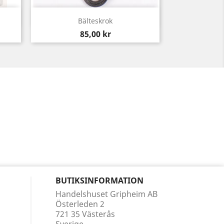
Snabbvy

Bälteskrok
Pris
85,00 kr
BUTIKSINFORMATION
Handelshuset Gripheim AB
Österleden 2
721 35 Västerås