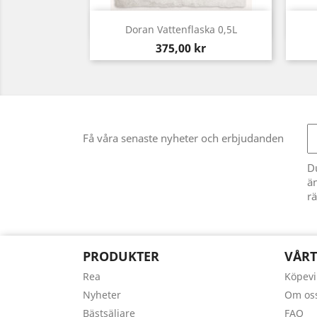
Snabbvy

Doran Vattenflaska 0,5L
Pris
375,00 kr
Få våra senaste nyheter och erbjudanden
D
än
rä
PRODUKTER
VÅRT
Rea
Köpevi
Nyheter
Om os
Bästsäljare
FAQ