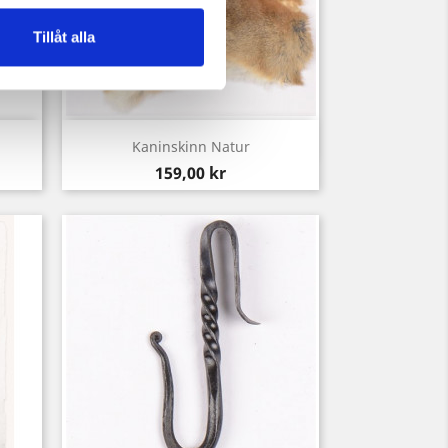
Tillåt alla
Snabbvy

Kaninskinn Natur
Pris
159,00 kr