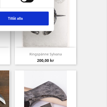
Tillåt alla
Snabbvy

Ringspänne Sylvana
Pris
200,00 kr