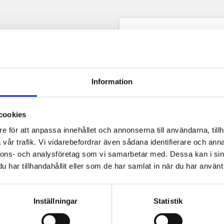
Beskrivning
Prod
Under medeltiden använde
och höja den till munnen. 
om själva gaffeln fanns 
Information
serveringsföremål, till ex
skär den, på samma sätt s
cookies
Rostfritt stål.
e för att anpassa innehållet och annonserna till användarna, tillh
Ca 22 cm
vår trafik. Vi vidarebefordrar även sådana identifierare och anna
nnons- och analysföretag som vi samarbetar med. Dessa kan i sin
har tillhandahållit eller som de har samlat in när du har använt 
köpte också:
Inställningar
Statistik