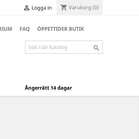
shopping_cart

Varukorg
(0)
Logga in
RIUM
FAQ
ÖPPETTIDER BUTIK

Ångerrätt 14 dagar