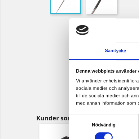
Samtycke
Denna webbplats använder 
Vi använder enhetsidentifierar
sociala medier och analysera 
till de sociala medier och a
med annan information som du 
Kunder som köpt denna produkt 
Samtyckesval
Nödvändig