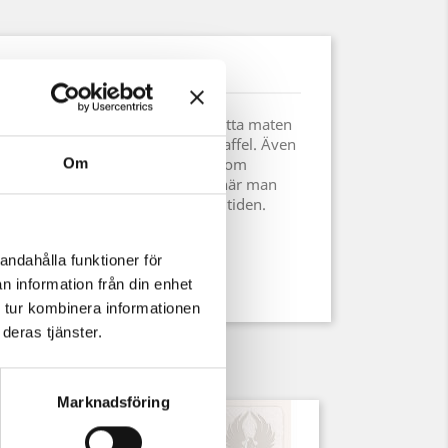
uktdetaljer
 människor ätpinnen för att spetta maten
Det var i princip deras faktiska gaffel. Även
redan då, användes den vanligen som
Om
empel för att hålla ner en köttbit när man
om en stekgaffel används nu för tiden.
andahålla funktioner för
n information från din enhet
 tur kombinera informationen
deras tjänster.
Marknadsföring