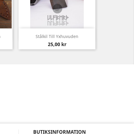
Snabbvy

a
Stålkil Till Yxhuvuden
Pris
25,00 kr
BUTIKSINFORMATION