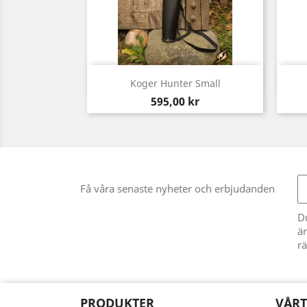
Snabbvy

Koger Hunter Small
Pris
595,00 kr
Få våra senaste nyheter och erbjudanden
D
än
rä
PRODUKTER
VÅRT