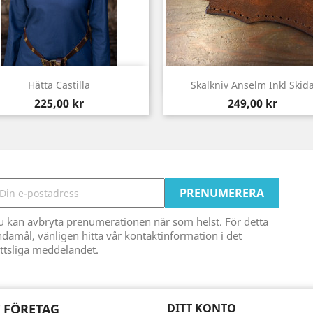
Snabbvy
Snabbvy


Hätta Castilla
Skalkniv Anselm Inkl Skid
Pris
Pris
225,00 kr
249,00 kr
u kan avbryta prenumerationen när som helst. För detta
damål, vänligen hitta vår kontaktinformation i det
ttsliga meddelandet.
 FÖRETAG
DITT KONTO