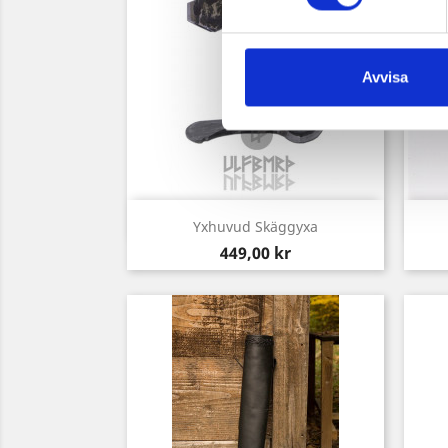
Avvisa
Snabbvy

Yxhuvud Skäggyxa
Pris
449,00 kr