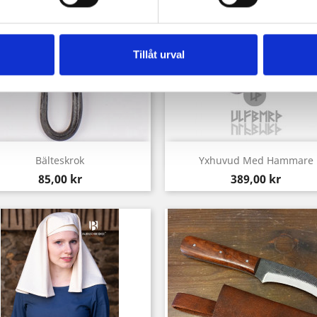
Tillåt urval
Snabbvy
Snabbvy


Bälteskrok
Yxhuvud Med Hammare
Pris
Pris
85,00 kr
389,00 kr