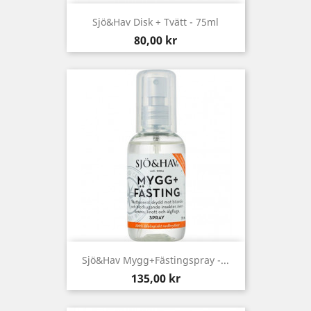
Sjö&Hav Disk + Tvätt - 75ml
Pris
80,00 kr
Sjö&Hav Mygg+Fästingspray -...
Pris
135,00 kr