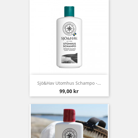
Sjö&Hav Utomhus Schampo -...
Pris
99,00 kr