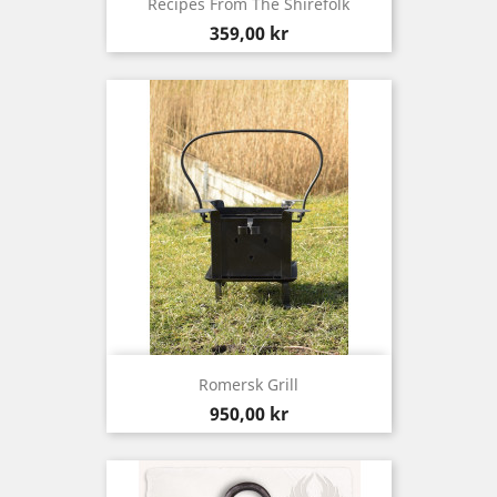
Recipes From The Shirefolk
Pris
359,00 kr
Romersk Grill
Pris
950,00 kr