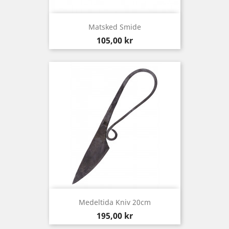
Matsked Smide
Pris
105,00 kr
Medeltida Kniv 20cm
Pris
195,00 kr