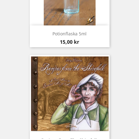
Potionflaska 5ml
Pris
15,00 kr