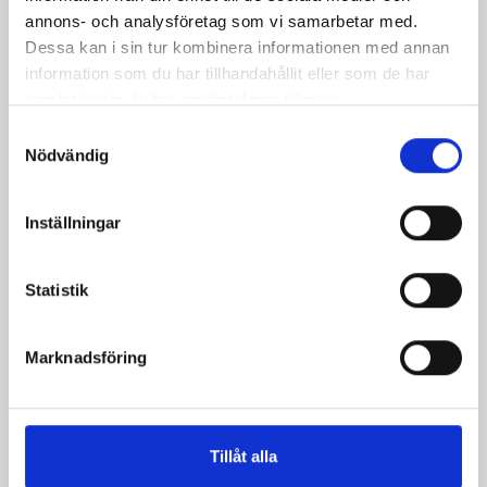
Pris
20,00 kr
annons- och analysföretag som vi samarbetar med.
Dessa kan i sin tur kombinera informationen med annan
information som du har tillhandahållit eller som de har
samlat in när du har använt deras tjänster.
Samtyckesval
Nödvändig
Inställningar
Statistik
Potionflaska 20ml
Marknadsföring
Pris
25,00 kr
Tillåt alla