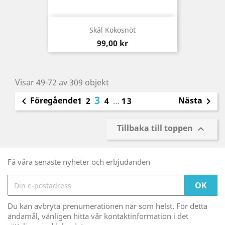
Skål Kokosnöt
Pris
99,00 kr
Visar 49-72 av 309 objekt
3
Föregående
Nästa

1
2
4
…
13

Tillbaka till toppen

Få våra senaste nyheter och erbjudanden
Du kan avbryta prenumerationen när som helst. För detta
ändamål, vänligen hitta vår kontaktinformation i det