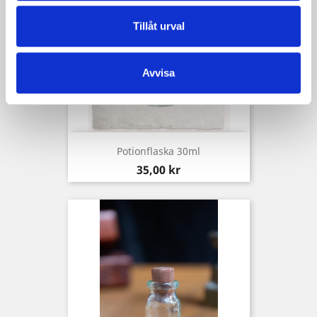
Tillåt urval
Avvisa
Potionflaska 30ml
Pris
35,00 kr