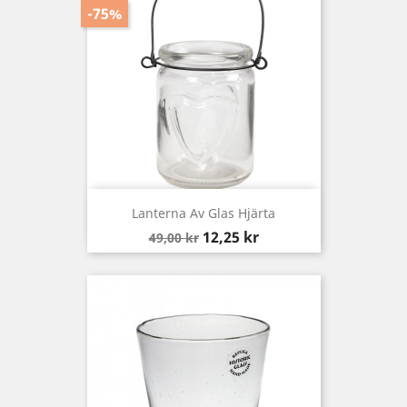
-75%
Lanterna Av Glas Hjärta
Baspris
Pris
12,25 kr
49,00 kr