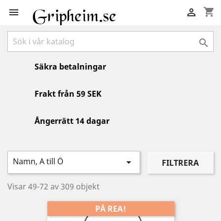
shopping_cart



Säkra betalningar
Frakt från 59 SEK
Ångerrätt 14 dagar
Namn, A till Ö

FILTRERA
Visar 49-72 av 309 objekt
PÅ REA!