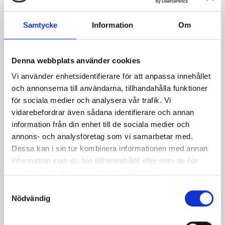
Samtycke
Information
Om
Ringbrynjehuva Alaric
Pris
619,00 kr
Denna webbplats använder cookies
Vi använder enhetsidentifierare för att anpassa innehållet
och annonserna till användarna, tillhandahålla funktioner
för sociala medier och analysera vår trafik. Vi
vidarebefordrar även sådana identifierare och annan
information från din enhet till de sociala medier och
annons- och analysföretag som vi samarbetar med.
Dessa kan i sin tur kombinera informationen med annan
information som du har tillhandahållit eller som de har
samlat in när du har använt deras tjänster.
Samtyckesval
Nödvändig
Spjutspets Bluntad Ca 34cm