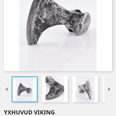


YXHUVUD VIKING