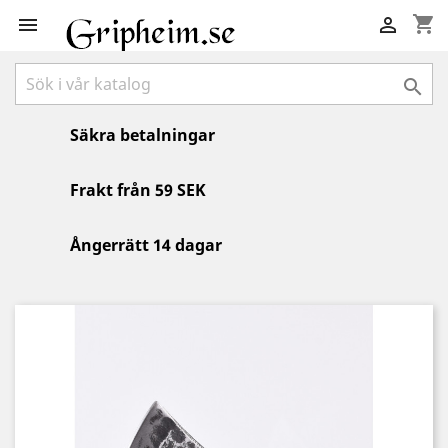
shopping_cart



Säkra betalningar
Frakt från 59 SEK
Ångerrätt 14 dagar