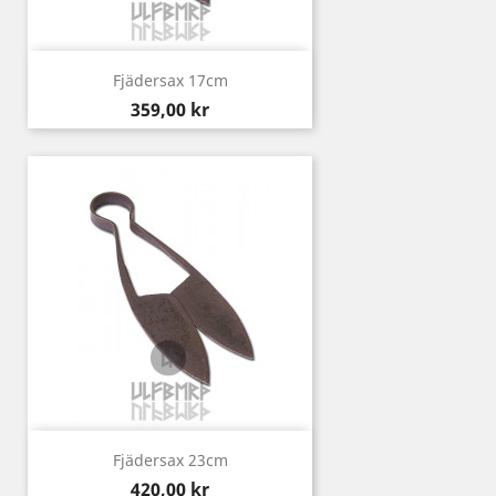
Fjädersax 17cm
Pris
359,00 kr
Fjädersax 23cm
Pris
420,00 kr