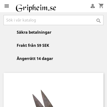
shopping_cart



Säkra betalningar
Frakt från 59 SEK
Ångerrätt 14 dagar