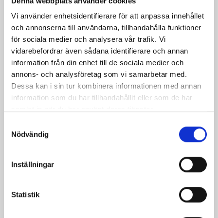
Denna webbplats använder cookies
också:
Vi använder enhetsidentifierare för att anpassa innehållet
och annonserna till användarna, tillhandahålla funktioner
för sociala medier och analysera vår trafik. Vi
vidarebefordrar även sådana identifierare och annan
information från din enhet till de sociala medier och
annons- och analysföretag som vi samarbetar med.
Dessa kan i sin tur kombinera informationen med annan
information som du har tillhandahållit eller som de har
samlat in när du har använt deras tjänster.
Samtyckesval
Nödvändig
Snörnäbb
Pris
12,00 kr
Inställningar
Statistik