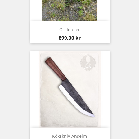
Grillgaller
Pris
899,00 kr
Kökskniv Anselm