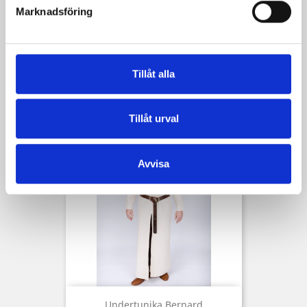
Marknadsföring
Tunika Med Huva Renaud
Tillåt alla
Pris
819,00 kr
Tillåt urval
Avvisa
Undertunika Bernard