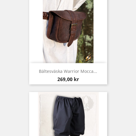
Bältesväska Warrior Mocca...
Pris
269,00 kr