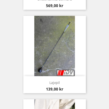
Pris
569,00 kr
Lajvpil
Pris
139,00 kr