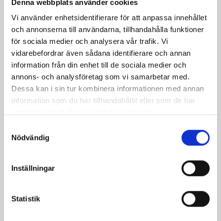
Denna webbplats använder cookies
Vi använder enhetsidentifierare för att anpassa innehållet
och annonserna till användarna, tillhandahålla funktioner
för sociala medier och analysera vår trafik. Vi
vidarebefordrar även sådana identifierare och annan
information från din enhet till de sociala medier och
annons- och analysföretag som vi samarbetar med.
Dessa kan i sin tur kombinera informationen med annan
information som du har tillhandahållit eller som de har
IDV Båge 26lbs 120cm
samlat in när du har använt deras tjänster.
Pris
1 079,00 kr
Samtyckesval
Nödvändig
Inställningar
Statistik