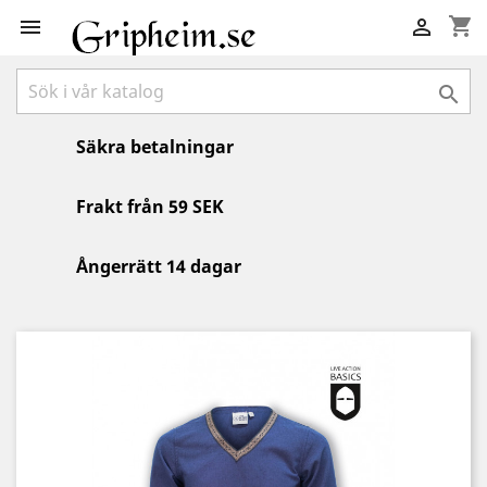
shopping_cart



Säkra betalningar
Frakt från 59 SEK
Ångerrätt 14 dagar