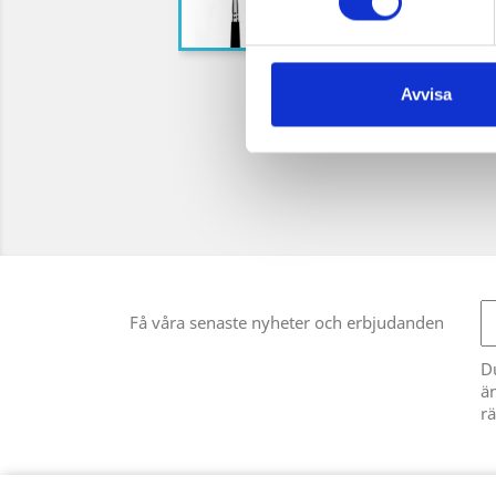
Avvisa
Få våra senaste nyheter och erbjudanden
D
än
rä