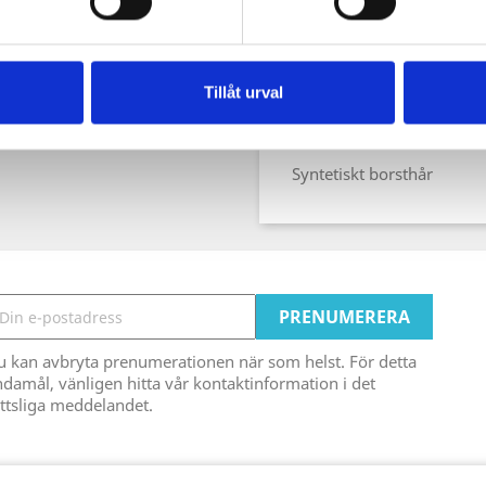
Beskrivning
Prod
Tillåt urval
Makeuppensel ca 5 mm bredd
Syntetiskt borsthår
u kan avbryta prenumerationen när som helst. För detta
damål, vänligen hitta vår kontaktinformation i det
ttsliga meddelandet.