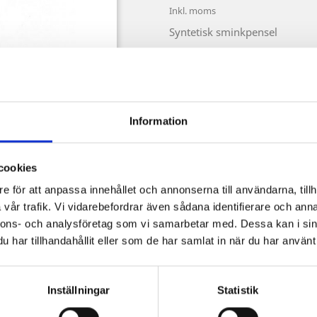
Inkl. moms
Syntetisk sminkpensel
Kvantitet

LÄGG TI
Information

Sista produkten i lager
Dela
cookies
e för att anpassa innehållet och annonserna till användarna, tillh
vår trafik. Vi vidarebefordrar även sådana identifierare och anna
Säkra betalningar
nnons- och analysföretag som vi samarbetar med. Dessa kan i sin
har tillhandahållit eller som de har samlat in när du har använt 
Frakt från 59 SEK
Inställningar
Statistik
Ångerrätt 14 dagar