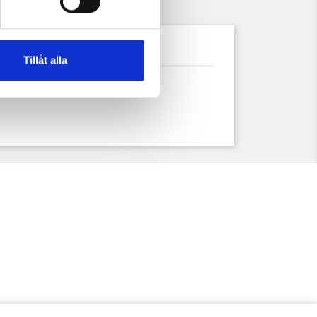
uktdetaljer
Tillåt alla
 för linjer eller fina detaljer