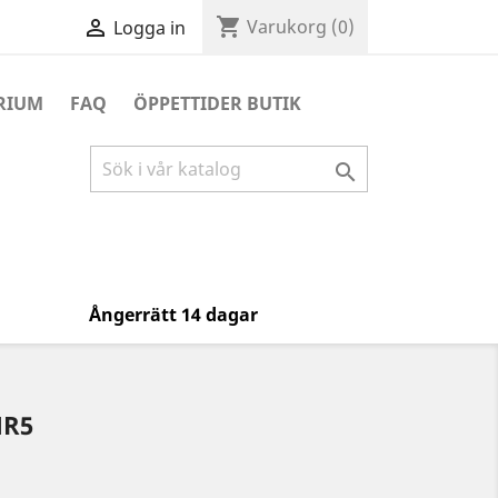
shopping_cart

Varukorg
(0)
Logga in
RIUM
FAQ
ÖPPETTIDER BUTIK

Ångerrätt 14 dagar
NR5