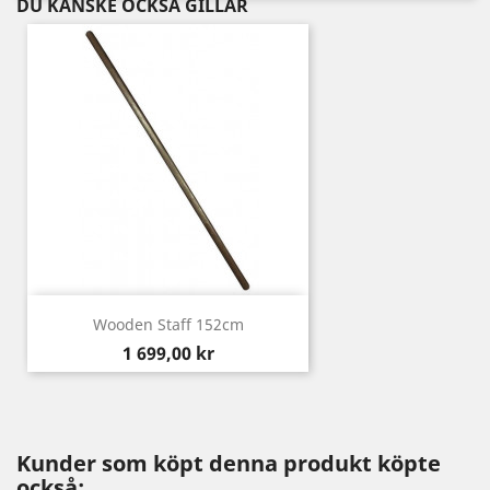
DU KANSKE OCKSÅ GILLAR
Wooden Staff 152cm
Pris
1 699,00 kr
Kunder som köpt denna produkt köpte
också: