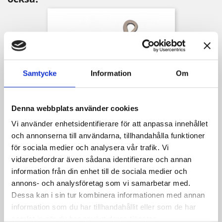
Samtycke
Information
Om
Denna webbplats använder cookies
Vi använder enhetsidentifierare för att anpassa innehållet
och annonserna till användarna, tillhandahålla funktioner
Ätpinne Blank
för sociala medier och analysera vår trafik. Vi
Pris
75,00 kr
vidarebefordrar även sådana identifierare och annan
information från din enhet till de sociala medier och
annons- och analysföretag som vi samarbetar med.
Dessa kan i sin tur kombinera informationen med annan
information som du har tillhandahållit eller som de har
samlat in när du har använt deras tjänster.