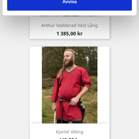
Avvisa
Arthur Vadderad Väst Lång
Pris
1 385,00 kr
Kjortel Viking