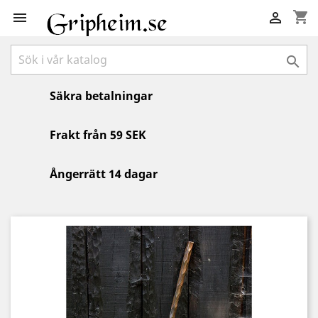
shopping_cart



Säkra betalningar
Frakt från 59 SEK
Ångerrätt 14 dagar