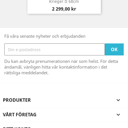
Krieger II 68cm
Pris
2 299,00 kr
Få våra senaste nyheter och erbjudanden
Du kan avbryta prenumerationen när som helst. För detta
ändamål, vänligen hitta vår kontaktinformation i det
rättsliga meddelandet.
PRODUKTER

VÅRT FÖRETAG
