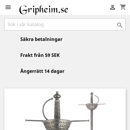
shopping_cart



Säkra betalningar
Frakt från 59 SEK
Ångerrätt 14 dagar