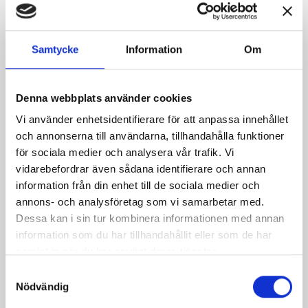
9 349,00 kr
Inkl. moms
Samtycke
Information
Om
Hanwei - Paul Chen - 1600-tal
Kvantitet
Denna webbplats använder cookies

Vi använder enhetsidentifierare för att anpassa innehållet
LÄGG TILL I VARUKORGEN
och annonserna till användarna, tillhandahålla funktioner
för sociala medier och analysera vår trafik. Vi

Beställningsvara ca 2 veckor
vidarebefordrar även sådana identifierare och annan
information från din enhet till de sociala medier och
Dela
annons- och analysföretag som vi samarbetar med.
Dessa kan i sin tur kombinera informationen med annan
information som du har tillhandahållit eller som de har
Säkra betalningar
samlat in när du har använt deras tjänster.
Samtyckesval
Frakt från 59 SEK
Nödvändig