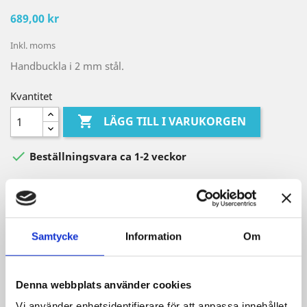
689,00 kr
Inkl. moms
Handbuckla i 2 mm stål.
Kvantitet

LÄGG TILL I VARUKORGEN

Beställningsvara ca 1-2 veckor
Dela
Samtycke
Information
Om
Säkra betalningar
Frakt från 59 SEK
Denna webbplats använder cookies
Vi använder enhetsidentifierare för att anpassa innehållet