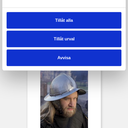
Tillverkare: Battle-Merchant Wacken GmbH & Co.
KG, Gehrn 4, 25596 Wacken
Tillåt alla
Kontakt: info@battlemerchant.com
Tillåt urval
Kunder som köpt denna produkt köpte
Avvisa
också: