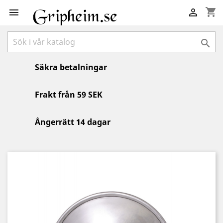
shopping_cart



Säkra betalningar
Frakt från 59 SEK
Ångerrätt 14 dagar