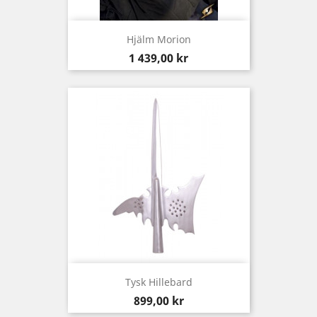
Hjälm Morion
Pris
1 439,00 kr
Tysk Hillebard
Pris
899,00 kr