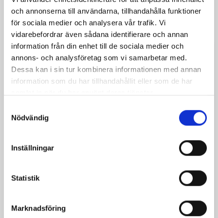
Ångerrätt 14 dagar
och annonserna till användarna, tillhandahålla funktioner
för sociala medier och analysera vår trafik. Vi
vidarebefordrar även sådana identifierare och annan
information från din enhet till de sociala medier och
annons- och analysföretag som vi samarbetar med.
Beskrivning
Produktdetaljer
Dessa kan i sin tur kombinera informationen med annan
information som du har tillhandahållit eller som de har
Bucklaren greppas med knytnäven. Kombinerades
samlat in när du har använt deras tjänster.
ofta med ett enhandssvärd, från medeltiden till
renässansen. De är användbara för att skärma av,
Samtyckesval
samt att ge ut slag.
Nödvändig
Handtagen är nitade och inlindade i läder.
Inställningar
Detaljer:
- Diameter: ca. 30 cm
- Material: 2mm stål
Statistik
- Vikt: ca. 2 kg
Marknadsföring
Detta är en original ULFBERTH ® produkt.