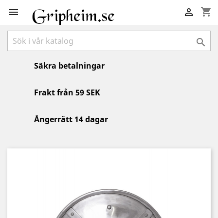
shopping_cart



Säkra betalningar
Frakt från 59 SEK
Ångerrätt 14 dagar