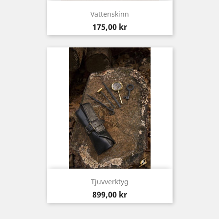
Vattenskinn
Pris
175,00 kr
Tjuvverktyg
Pris
899,00 kr