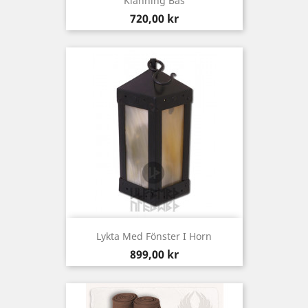
Klänning Bas
Pris
720,00 kr
Lykta Med Fönster I Horn
Pris
899,00 kr