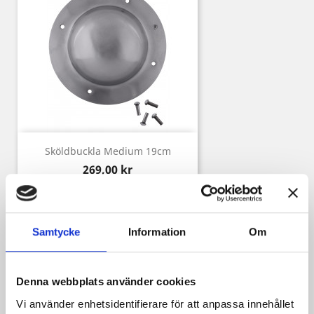
Sköldbuckla Medium 19cm
Pris
269,00 kr
Samtycke
Information
Om
Kunder som köpt denna produkt köpte
också:
Denna webbplats använder cookies
Vi använder enhetsidentifierare för att anpassa innehållet