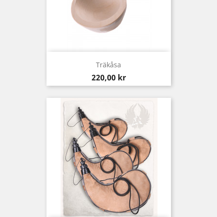
Träkåsa
Pris
220,00 kr