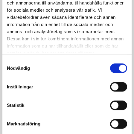
och annonserna till användarna, tillhandahålla funktioner
för sociala medier och analysera vår trafik. Vi
vidarebefordrar även sådana identifierare och annan
information från din enhet till de sociala medier och
annons- och analysföretag som vi samarbetar med.
Dessa kan i sin tur kombinera informationen med annan
information som du har tillhandahållit eller som de har
samlat in när du har använt deras tjänster.
Samtyckesval
Hornskål 21cm
Nödvändig
Pris
449,00 kr
Inställningar
Statistik
Marknadsföring