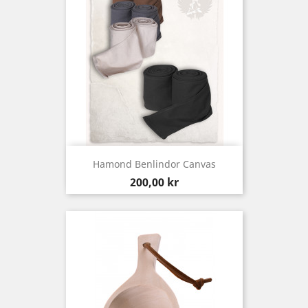
Hamond Benlindor Canvas
Pris
200,00 kr