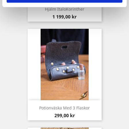
Hjälm ItaloKorinther
Pris
1 199,00 kr
Potionväska Med 3 Flaskor
Pris
299,00 kr