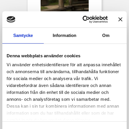
Samtycke
Information
Om
Denna webbplats använder cookies
Vi använder enhetsidentifierare för att anpassa innehållet
Bältesväska Warrior Stor
och annonserna till användarna, tillhandahålla funktioner
Pris
519,00 kr
för sociala medier och analysera vår trafik. Vi
vidarebefordrar även sådana identifierare och annan
information från din enhet till de sociala medier och
annons- och analysföretag som vi samarbetar med.
Dessa kan i sin tur kombinera informationen med annan
information som du har tillhandahållit eller som de har
samlat in när du har använt deras tjänster.
Samtyckesval