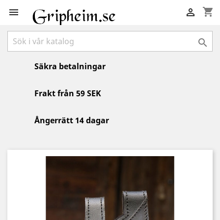
shopping_cart



Säkra betalningar
Frakt från 59 SEK
Ångerrätt 14 dagar