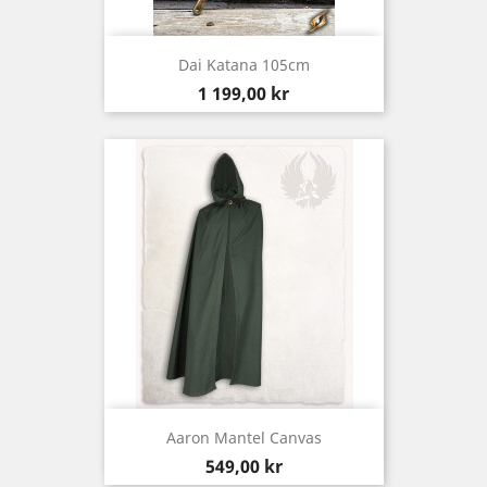
Dai Katana 105cm
Pris
1 199,00 kr
Aaron Mantel Canvas
Pris
549,00 kr