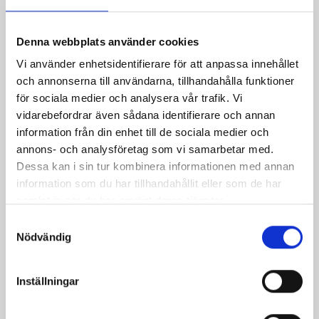
Pris
1 679,00 kr
Denna webbplats använder cookies
Vi använder enhetsidentifierare för att anpassa innehållet
Kunder som köpt denna produkt köpte
och annonserna till användarna, tillhandahålla funktioner
också:
för sociala medier och analysera vår trafik. Vi
vidarebefordrar även sådana identifierare och annan
information från din enhet till de sociala medier och
annons- och analysföretag som vi samarbetar med.
Dessa kan i sin tur kombinera informationen med annan
information som du har tillhandahållit eller som de har
samlat in när du har använt deras tjänster.
Samtyckesval
Nödvändig
Inställningar
Peruk Mozart
Pris
749,00 kr