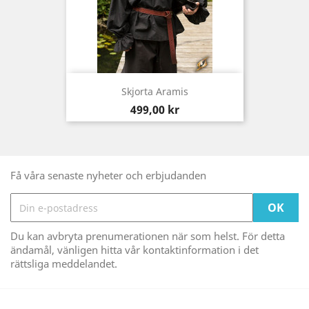
Skjorta Aramis
Pris
499,00 kr
Få våra senaste nyheter och erbjudanden
Du kan avbryta prenumerationen när som helst. För detta
ändamål, vänligen hitta vår kontaktinformation i det
rättsliga meddelandet.