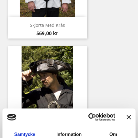
Skjorta Med Krås
Pris
569,00 kr
Hatt Pirat Läder
Samtycke
Information
Om