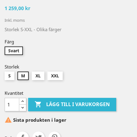
1 259,00 kr
Inkl. moms
Storlek S-XXL - Olika färger
Färg
Svart
Storlek
S
M
XL
XXL
Kvantitet

LÄGG TILL I VARUKORGEN

Sista produkten i lager