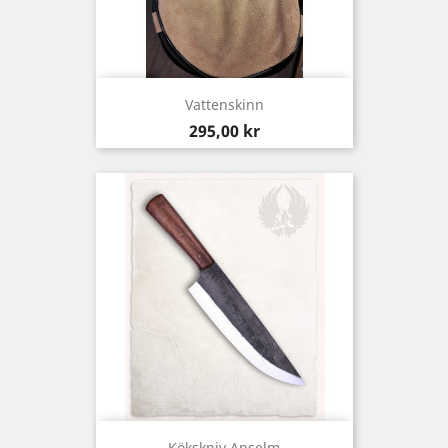
Vattenskinn
Pris
295,00 kr
Kökskniv Anselm