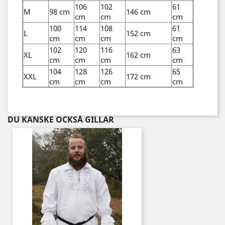
106
102
61
M
98 cm
146 cm
cm
cm
cm
100
114
108
61
L
152 cm
cm
cm
cm
cm
102
120
116
63
XL
162 cm
cm
cm
cm
cm
104
128
126
65
XXL
172 cm
cm
cm
cm
cm
DU KANSKE OCKSÅ GILLAR