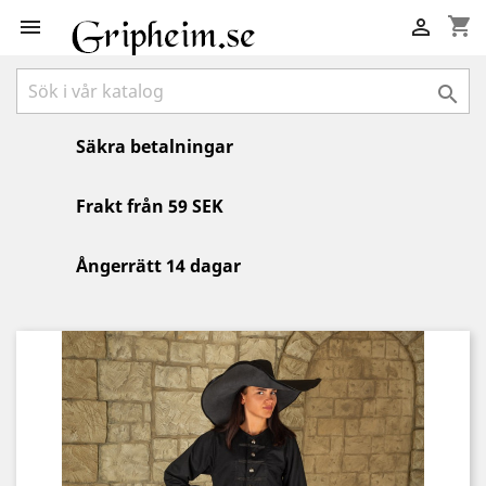
shopping_cart



Säkra betalningar
Frakt från 59 SEK
Ångerrätt 14 dagar