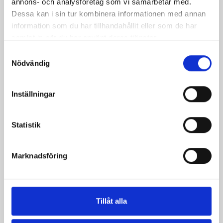
annons- och analysföretag som vi samarbetar med.
Hellfire Sword 90cm
Dessa kan i sin tur kombinera informationen med annan
Pris
1 320,00 kr
information som du har tillhandahållit eller som de har
samlat in när du har använt deras tjänster.
Samtyckesval
Nödvändig
Inställningar
Statistik
Marknadsföring
Skriftrulleväska Alrich
Pris
275,00 kr
Tillåt alla