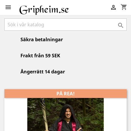
shopping_cart



Säkra betalningar
Frakt från 59 SEK
Ångerrätt 14 dagar
PÅ REA!