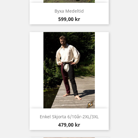
Byxa Medeltid
Pris
599,00 kr
Enkel Skjorta 6/10år-2XL/3XL
Pris
479,00 kr