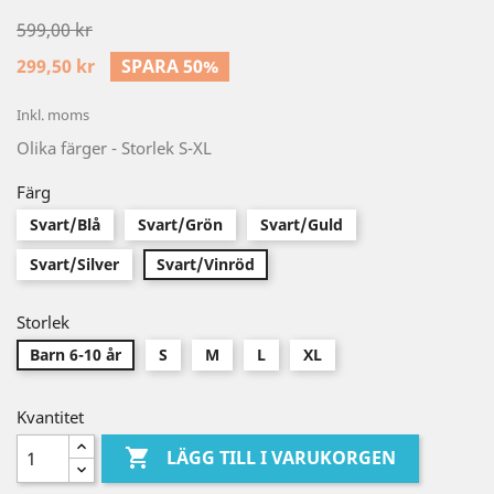
599,00 kr
299,50 kr
SPARA 50%
Inkl. moms
Olika färger - Storlek S-XL
Färg
Svart/Blå
Svart/Grön
Svart/Guld
Svart/Silver
Svart/Vinröd
Storlek
Barn 6-10 år
S
M
L
XL
Kvantitet

LÄGG TILL I VARUKORGEN