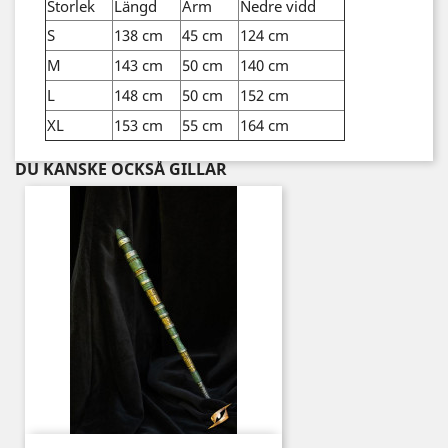
Storlek
Längd
Ärm
Nedre vidd
S
138 cm
45 cm
124 cm
M
143 cm
50 cm
140 cm
L
148 cm
50 cm
152 cm
XL
153 cm
55 cm
164 cm
DU KANSKE OCKSÅ GILLAR