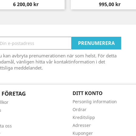
Pris
Pris
6 200,00 kr
995,00 kr
u kan avbryta prenumerationen när som helst. För detta
damål, vänligen hitta vår kontaktinformation i det
ttsliga meddelandet.
 FÖRETAG
DITT KONTO
Personlig information
llkor
Ordrar
s
Kreditslipp
Adresser
ta oss
Kuponger
r