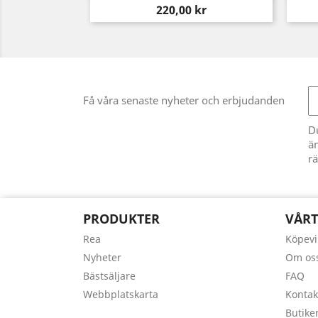
Pris
220,00 kr
Få våra senaste nyheter och erbjudanden
D
än
rä
PRODUKTER
VÅRT
Rea
Köpevi
Nyheter
Om os
Bästsäljare
FAQ
Webbplatskarta
Kontak
Butike