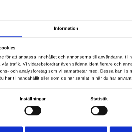
Ångerrätt 14 dagar
Information
Beskrivning
Prod
cookies
e för att anpassa innehållet och annonserna till användarna, tillh
Ringbrynjan är den klassis
vår trafik. Vi vidarebefordrar även sådana identifierare och anna
Denna huva är gjord av ru
nnons- och analysföretag som vi samarbetar med. Dessa kan i sin
europeiska 4-i-1-mönstret
har tillhandahållit eller som de har samlat in när du har använt 
av bärarens axlar.
Varje enskild ring är nit
Inställningar
Statistik
(eller rätt verktyg).
Ringar innerdiameter: 9
Material: Stål
4-i-1 mönstervävning - ni