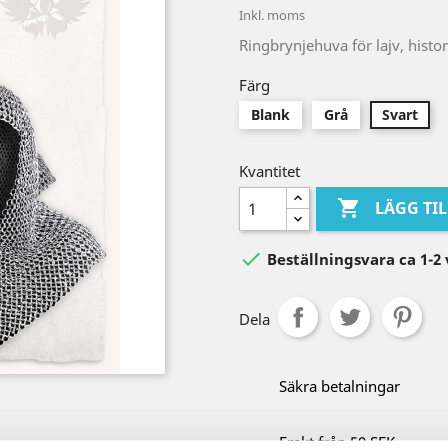
Inkl. moms
Ringbrynjehuva för lajv, histo
Färg
Blank
Grå
Svart
Kvantitet

LÄGG TI

Beställningsvara ca 1-2
Dela
Säkra betalningar
Frakt från 59 SEK