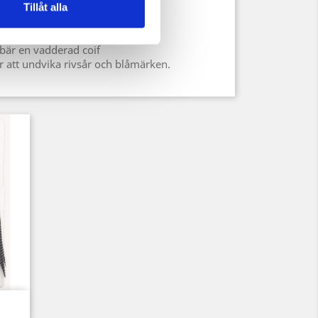
Tillåt alla
å
bär en vadderad coif
 att undvika rivsår och blåmärken.