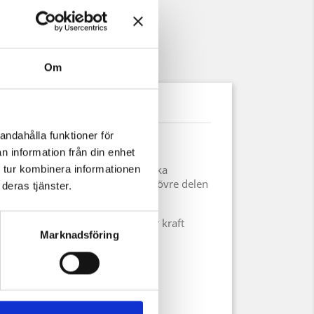
Om
uktdetaljer
andahålla funktioner för
ka rustningen för alla krigare.
n information från din enhet
nda ringar och vävd i det klassiska
 tur kombinera informationen
. Flikarna täcker nacken och den övre delen
deras tjänster.
ad och kan endast öppnas med stor kraft
Marknadsföring
mm
tad