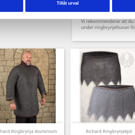
Tillåt urval
Färg: blank, mörk eller gr
Vi rekommenderar att du 
under ringbrynjehuvan för
Snabbvy
Snabbvy


chard Ringbrynja Aluminium
Richard Ringbrynjekjol