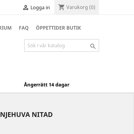
shopping_cart

Varukorg
(0)
Logga in
RIUM
FAQ
ÖPPETTIDER BUTIK

Ångerrätt 14 dagar
NJEHUVA NITAD