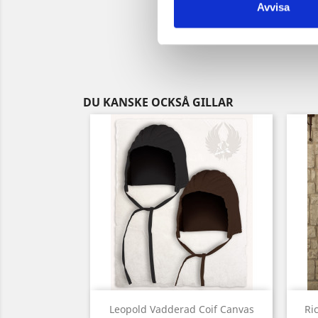
Avvisa
DU KANSKE OCKSÅ GILLAR
Snabbvy

Leopold Vadderad Coif Canvas
Ri