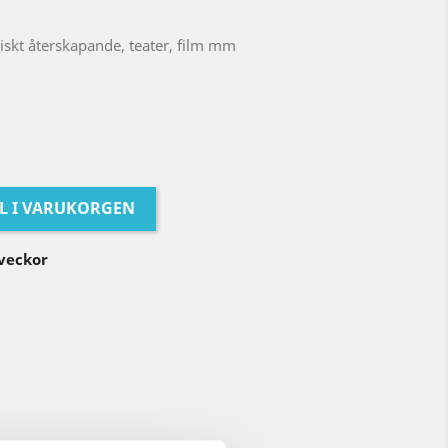
riskt återskapande, teater, film mm
LL I VARUKORGEN
 veckor