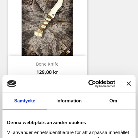
Bone Knife
Pris
129,00 kr
Samtycke
Information
Om
Kunder som köpt denna produkt köpte
också:
Denna webbplats använder cookies
Vi använder enhetsidentifierare för att anpassa innehållet