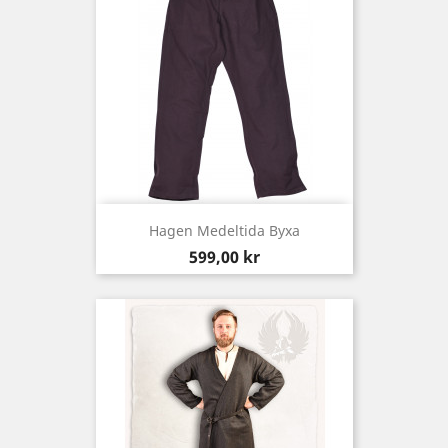
Hagen Medeltida Byxa
Pris
599,00 kr