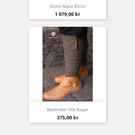
Stone Mace 85cm
Pris
1 079,00 kr
Benlindor Ylle Asgar
Pris
375,00 kr