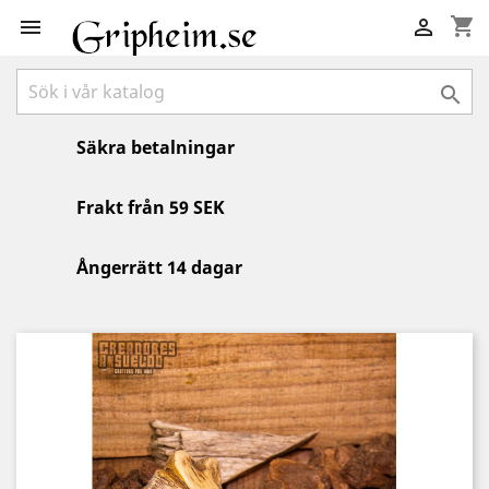
shopping_cart



Säkra betalningar
Frakt från 59 SEK
Ångerrätt 14 dagar