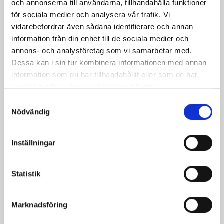
och annonserna till användarna, tillhandahålla funktioner
för sociala medier och analysera vår trafik. Vi
vidarebefordrar även sådana identifierare och annan
information från din enhet till de sociala medier och
annons- och analysföretag som vi samarbetar med.
Dessa kan i sin tur kombinera informationen med annan
information som du har tillhandahållit eller som de har
samlat in när du har använt deras tjänster.
Ringspänne Mini
Samtyckesval
Nödvändig
Pris
75,00 kr
Inställningar
Statistik
Marknadsföring