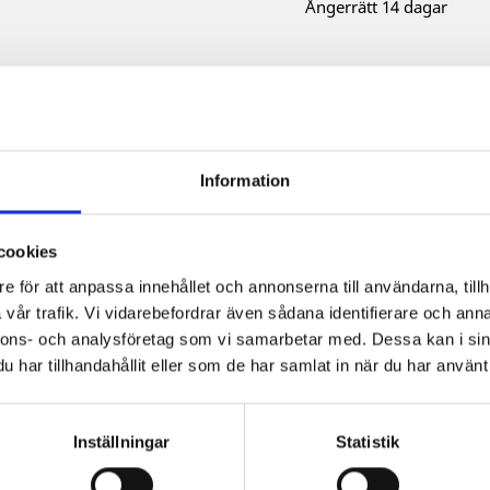
Ångerrätt 14 dagar
Beskrivning
Prod
Råtta Skelett Prop är tillve
Information
som liknar skelett och har
ögon.
cookies
Material: Plast
e för att anpassa innehållet och annonserna till användarna, tillh
Längd: ca 35 cm
vår trafik. Vi vidarebefordrar även sådana identifierare och anna
nnons- och analysföretag som vi samarbetar med. Dessa kan i sin
har tillhandahållit eller som de har samlat in när du har använt 
köpte också:
Inställningar
Statistik