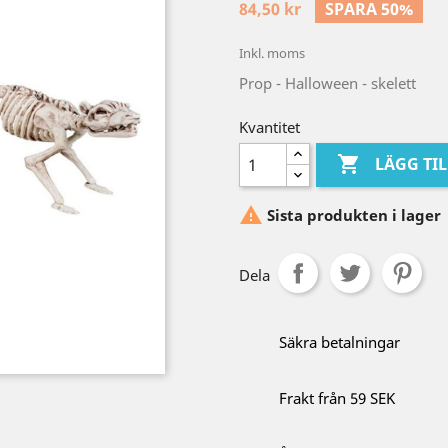
84,50 kr
SPARA 50%
Inkl. moms
Prop - Halloween - skelett
Kvantitet

LÄGG TI

Sista produkten i lager
Dela
Säkra betalningar
Frakt från 59 SEK