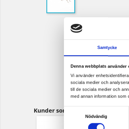
Samtycke
Denna webbplats använder 
Vi använder enhetsidentifierar
sociala medier och analysera 
till de sociala medier och a
med annan information som du 
Kunder som köpt denna produkt 
Samtyckesval
Nödvändig