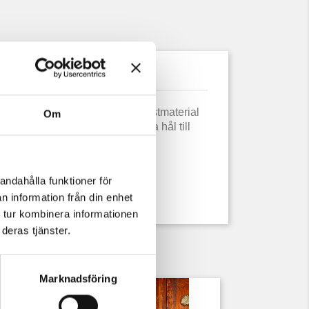
uktdetaljer
rkat i ett svartvitt, spräckligt plastmaterial
Om
 rörlig underkäke samt två svarta hål till
andahålla funktioner för
n information från din enhet
 tur kombinera informationen
deras tjänster.
Marknadsföring