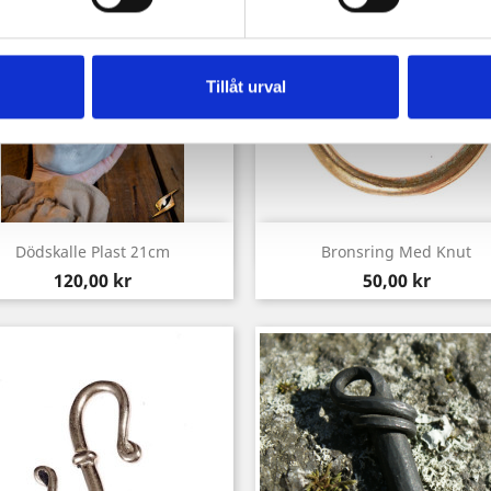
Tillåt urval
Snabbvy
Snabbvy


Dödskalle Plast 21cm
Bronsring Med Knut
Pris
Pris
120,00 kr
50,00 kr