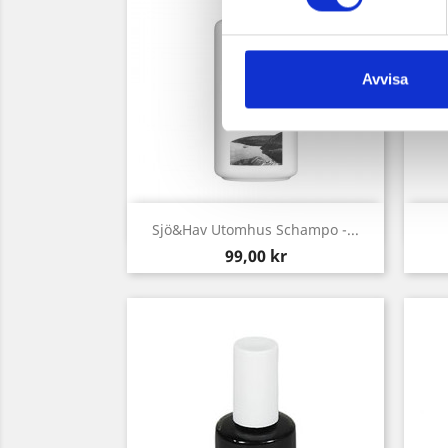
Avvisa
Snabbvy

Sjö&Hav Utomhus Schampo -...
Pris
99,00 kr