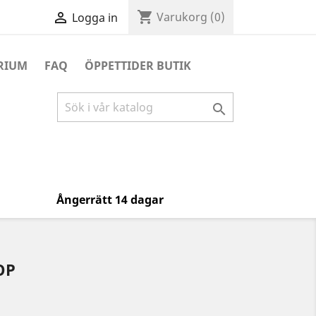
shopping_cart

Varukorg
(0)
Logga in
RIUM
FAQ
ÖPPETTIDER BUTIK

Ångerrätt 14 dagar
OP