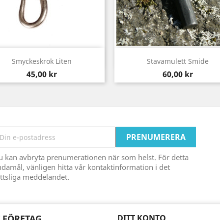
Snabbvy
Snabbvy


Smyckeskrok Liten
Stavamulett Smide
Pris
Pris
45,00 kr
60,00 kr
u kan avbryta prenumerationen när som helst. För detta
damål, vänligen hitta vår kontaktinformation i det
ttsliga meddelandet.
 FÖRETAG
DITT KONTO