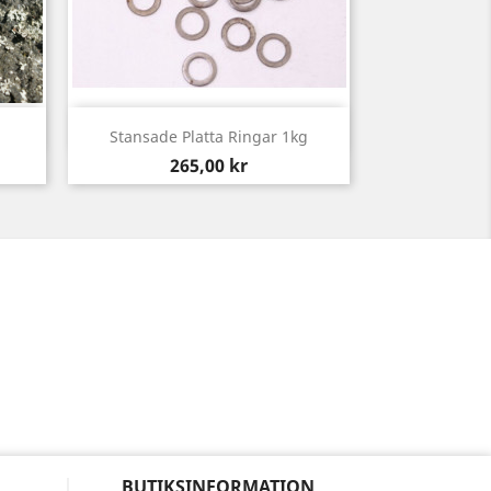
Snabbvy

Stansade Platta Ringar 1kg
Pris
265,00 kr
BUTIKSINFORMATION