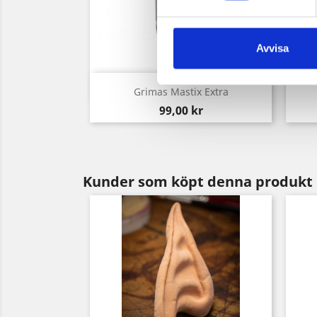
Avvisa
Snabbvy

Grimas Mastix Extra
Pris
99,00 kr
Kunder som köpt denna produkt 