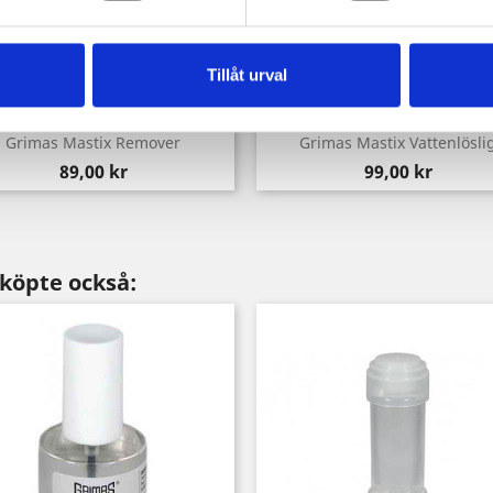
Tillåt urval
Snabbvy
Snabbvy


Grimas Mastix Remover
Grimas Mastix Vattenlösli
Pris
Pris
89,00 kr
99,00 kr
köpte också: