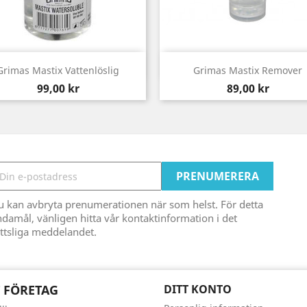
Snabbvy
Snabbvy


Grimas Mastix Vattenlöslig
Grimas Mastix Remover
Pris
Pris
99,00 kr
89,00 kr
u kan avbryta prenumerationen när som helst. För detta
damål, vänligen hitta vår kontaktinformation i det
ttsliga meddelandet.
 FÖRETAG
DITT KONTO