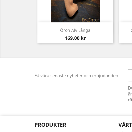
Snabbvy

Öron Alv Långa
Pris
169,00 kr
Få våra senaste nyheter och erbjudanden
D
än
rä
PRODUKTER
VÅRT