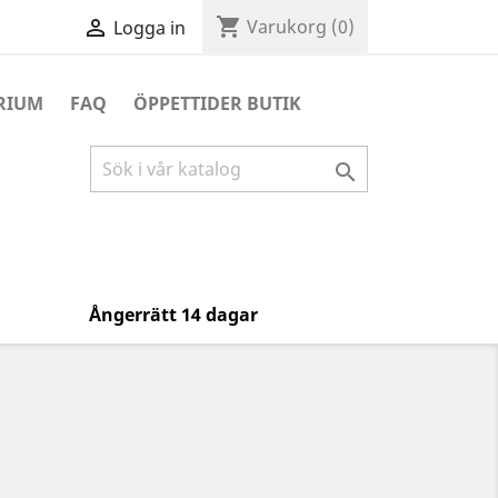
shopping_cart

Varukorg
(0)
Logga in
RIUM
FAQ
ÖPPETTIDER BUTIK

Ångerrätt 14 dagar