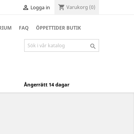
shopping_cart

Varukorg
(0)
Logga in
RIUM
FAQ
ÖPPETTIDER BUTIK

Ångerrätt 14 dagar