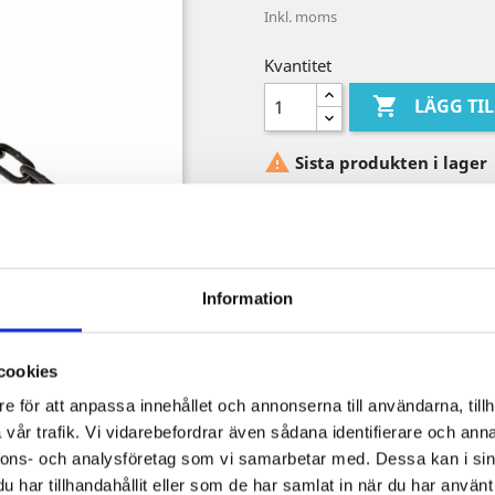
Inkl. moms
Kvantitet

LÄGG TI

Sista produkten i lager
Dela
Information
Säkra betalningar
Frakt från 59 SEK
cookies
e för att anpassa innehållet och annonserna till användarna, tillh
Ångerrätt 14 dagar
vår trafik. Vi vidarebefordrar även sådana identifierare och anna
nnons- och analysföretag som vi samarbetar med. Dessa kan i sin
har tillhandahållit eller som de har samlat in när du har använt 