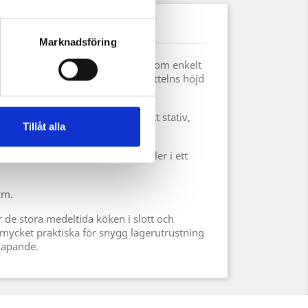
uktdetaljer
Marknadsföring
har en liten krok på ena sidan som enkelt
g eller i en länk i kedjan så att kittelns höjd
eras.
ittelkedjan hakas enkelt fast i ett stativ,
Tillåt alla
hänger ner.
 under medeltiden på ett lajv eller i ett
cm.
ör de stora medeltida köken i slott och
e mycket praktiska för snygg lägerutrustning
skapande.