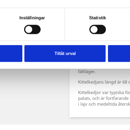
Beskrivning
Prod
Inställningar
Statistik
Den medeltida grimkedjan 
hakas fast i kittelns handta
över elden enkelt kan just
Ringen på motsatt sida av k
Tillåt urval
från vilket kedjan sedan 
Perfekt för matlagning som
fältläger.
Kittelkedjans längd är 68 
Kittelkedjor var typiska f
palats, och är fortfarand
i lajv och medeltida åter