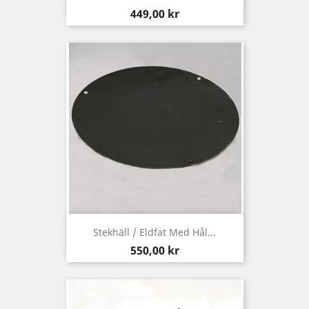
Pris
449,00 kr
Stekhäll / Eldfat Med Hål...
Pris
550,00 kr