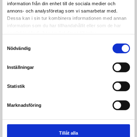
information från din enhet till de sociala medier och
annons- och analysföretag som vi samarbetar med.
Dessa kan i sin tur kombinera informationen med annan
Trefot 155cm
information som du har tillhandahållit eller som de har
Pris
2 100,00 kr
samlat in när du har använt deras tjänster.
Samtyckesval
Nödvändig
Inställningar
Statistik
Marknadsföring
Fackelhållare
Tillåt alla
Pris
200,00 kr