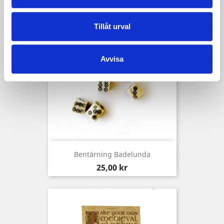
Tillåt urval
Avvisa
Bentärning Badelunda
Pris
25,00 kr