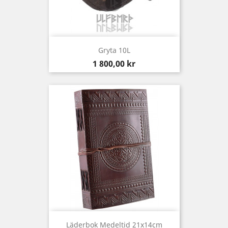
Gryta 10L
Pris
1 800,00 kr
Läderbok Medeltid 21x14cm