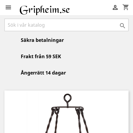
shopping_cart



Säkra betalningar
Frakt från 59 SEK
Ångerrätt 14 dagar