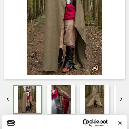


CAPE REGULUS