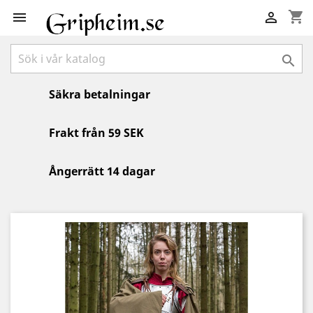
shopping_cart



Säkra betalningar
Frakt från 59 SEK
Ångerrätt 14 dagar