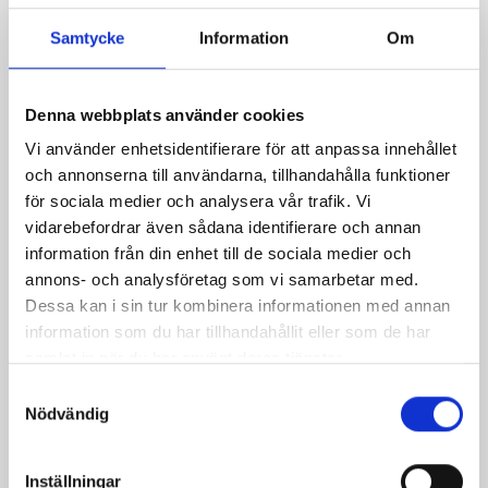
839,00 kr
Samtycke
Information
Om
Inkl. moms
Mantel i bomull
Denna webbplats använder cookies
Färg
Vi använder enhetsidentifierare för att anpassa innehållet
och annonserna till användarna, tillhandahålla funktioner
Grön
för sociala medier och analysera vår trafik. Vi
vidarebefordrar även sådana identifierare och annan
Kvantitet
information från din enhet till de sociala medier och

annons- och analysföretag som vi samarbetar med.
LÄGG TILL I VARUKORGEN
Dessa kan i sin tur kombinera informationen med annan
information som du har tillhandahållit eller som de har

Beställningsvara ca 1-2 veckor
samlat in när du har använt deras tjänster.
Samtyckesval
Dela
Nödvändig
Säkra betalningar
Inställningar