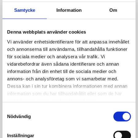
Samtycke
Information
Om
Denna webbplats använder cookies
Vi använder enhetsidentifierare för att anpassa innehållet
och annonserna till användarna, tillhandahålla funktioner
för sociala medier och analysera vår trafik. Vi
Bron Cape Ylle
vidarebefordrar även sådana identifierare och annan
Pris
499,00 kr
information från din enhet till de sociala medier och
annons- och analysföretag som vi samarbetar med.
Dessa kan i sin tur kombinera informationen med annan
information som du har tillhandahållit eller som de har
samlat in när du har använt deras tjänster.
Samtyckesval
Nödvändig
Inställningar