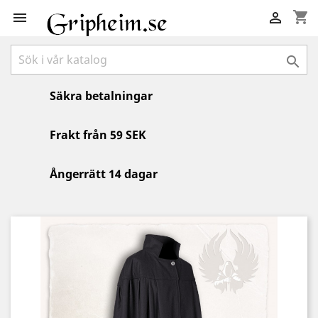
shopping_cart



Säkra betalningar
Frakt från 59 SEK
Ångerrätt 14 dagar