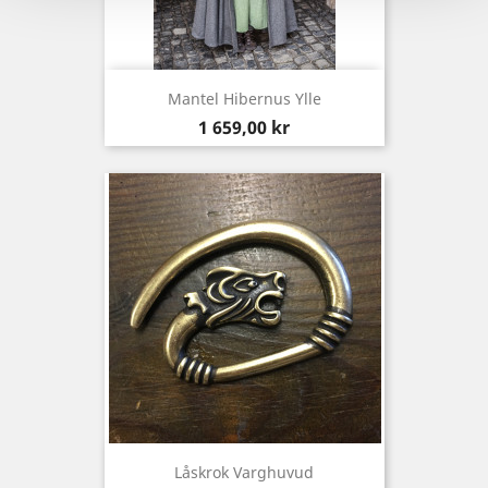
Mantel Hibernus Ylle
Pris
1 659,00 kr
Låskrok Varghuvud