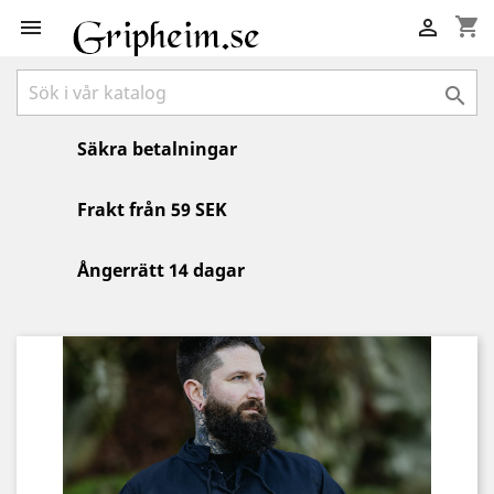
shopping_cart



Säkra betalningar
Frakt från 59 SEK
Ångerrätt 14 dagar