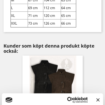
M
67 cm
104 cm
63 cm
L
69 cm
112 cm
64 cm
XL
71 cm
120 cm
65 cm
XXL
73 cm
126 cm
66 cm
Kunder som köpt denna produkt köpte
också: