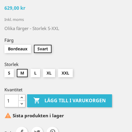
629,00 kr
Inkl. moms
Olika färger - Storlek S-XXL
Färg
Bordeaux
Svart
Storlek
S
M
L
XL
XXL
Kvantitet

LÄGG TILL I VARUKORGEN

Sista produkten i lager