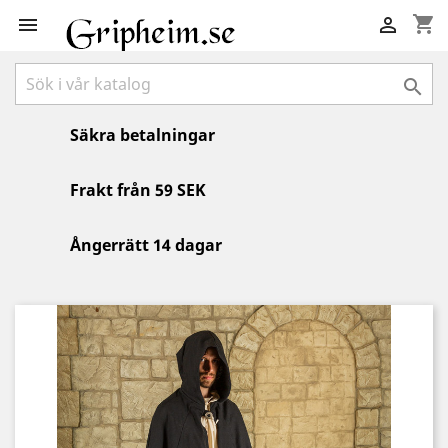
shopping_cart



Säkra betalningar
Frakt från 59 SEK
Ångerrätt 14 dagar