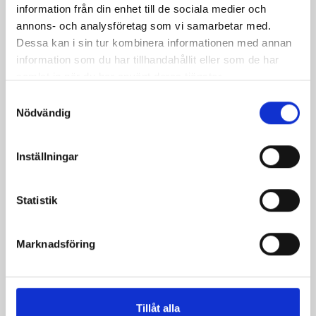
information från din enhet till de sociala medier och
annons- och analysföretag som vi samarbetar med.
Dessa kan i sin tur kombinera informationen med annan
Sigbert Tunika
information som du har tillhandahållit eller som de har
Pris
479,00 kr
samlat in när du har använt deras tjänster.
Samtyckesval
Nödvändig
Inställningar
Statistik
Marknadsföring
Skor Galahad
Tillåt alla
Pris
1 079,00 kr