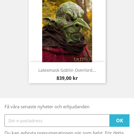
Latexmask Goblin Overlord...
Pris
839,00 kr
Få våra senaste nyheter och erbjudanden
Du kan avbryta prenumerationen när som helst. För detta