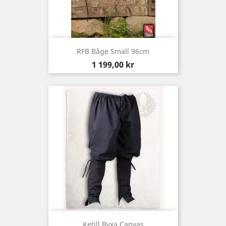
RFB Båge Small 96cm
Pris
1 199,00 kr
Ketill Byxa Canvas