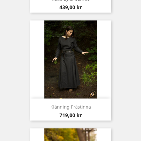
Pris
439,00 kr
Klänning Prästinna
Pris
719,00 kr