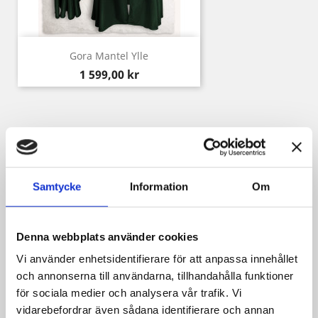
Gora Mantel Ylle
Pris
1 599,00 kr
Kunder som köpt denna produkt köpte
också:
Samtycke
Information
Om
Denna webbplats använder cookies
Vi använder enhetsidentifierare för att anpassa innehållet
och annonserna till användarna, tillhandahålla funktioner
för sociala medier och analysera vår trafik. Vi
vidarebefordrar även sådana identifierare och annan