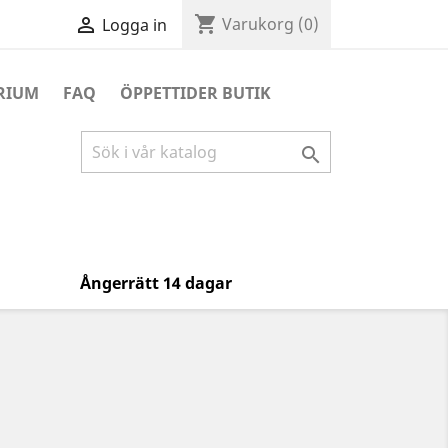
shopping_cart

Varukorg
(0)
Logga in
RIUM
FAQ
ÖPPETTIDER BUTIK

Ångerrätt 14 dagar