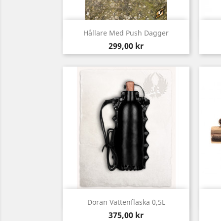
Snabbvy

Hållare Med Push Dagger
Pris
299,00 kr
Snabbvy

Doran Vattenflaska 0,5L
Pris
375,00 kr