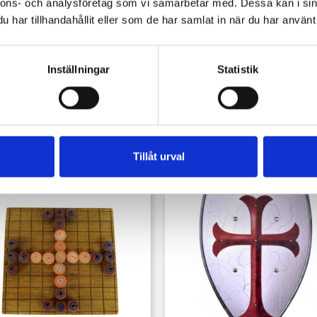
nnons- och analysföretag som vi samarbetar med. Dessa kan i sin
har tillhandahållit eller som de har samlat in när du har använt 
Snabbvy

ykta Med Fönster Av Råhud
Inställningar
Statistik
Pris
899,00 kr
köpte också:
Tillåt urval