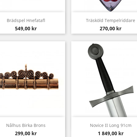
Snabbvy
Snabbvy


Brädspel Hnefatafl
Träsköld Tempelriddare
Pris
Pris
549,00 kr
270,00 kr
Snabbvy
Snabbvy


Nålhus Birka Brons
Novice II Long 91cm
Pris
Pris
299,00 kr
1 849,00 kr