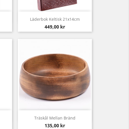
Snabbvy

Läderbok Keltisk 21x14cm
Pris
449,00 kr
Snabbvy

Träskål Mellan Bränd
Pris
135,00 kr