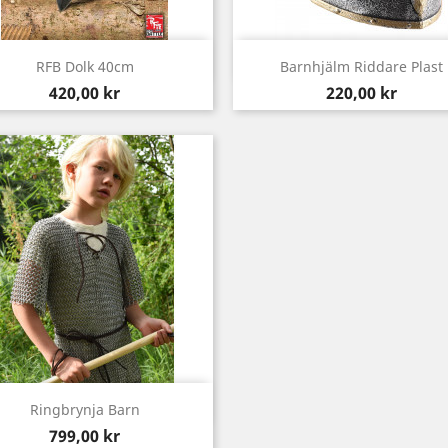
Snabbvy
Snabbvy


RFB Dolk 40cm
Barnhjälm Riddare Plast
Pris
Pris
420,00 kr
220,00 kr
Snabbvy

Ringbrynja Barn
Pris
799,00 kr