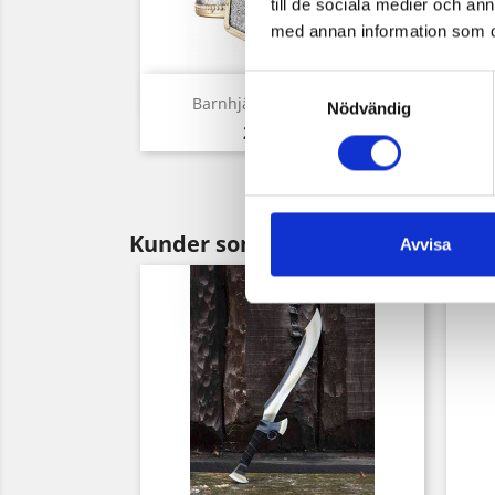
till de sociala medier och a
med annan information som du 
Samtyckesval
Snabbvy

Barnhjälm Riddare Plast
Nödvändig
Pris
220,00 kr
Kunder som köpt denna produkt 
Avvisa