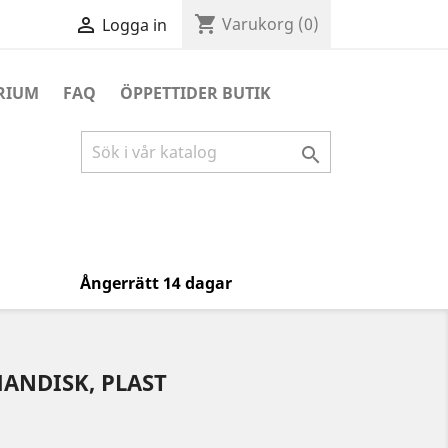
shopping_cart

Varukorg
(0)
Logga in
RIUM
FAQ
ÖPPETTIDER BUTIK

Ångerrätt 14 dagar
NDISK, PLAST