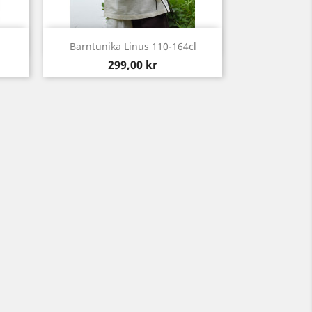
Snabbvy

Barntunika Linus 110-164cl
Pris
299,00 kr