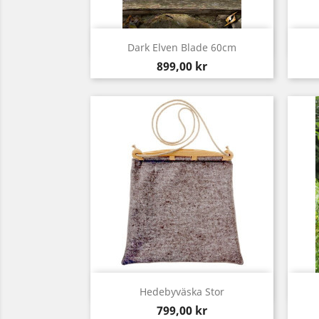
Snabbvy

Dark Elven Blade 60cm
Pris
899,00 kr
Snabbvy

Hedebyväska Stor
Pris
799,00 kr