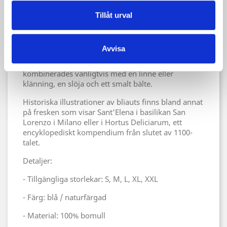
Bliaut kännetecknades särskilt av sidoöppningarna i
midjehöjd och trumpetärmarna. Medan helvetets
Tillåt urval
portar till en början snarare liknade bredare skurna,
något överdimensionerade ärmhål, blev de gradvis
större med tiden tills de så småningom sträckte sig
Avvisa
ner till höfterna. Trumpetärmarna kunde också anta
extrema former, ibland ner till golvet. Bliaut
kombinerades vanligtvis med en linne eller
klänning, en slöja och ett smalt bälte.
Historiska illustrationer av bliauts finns bland annat
på fresken som visar Sant'Elena i basilikan San
Lorenzo i Milano eller i Hortus Deliciarum, ett
encyklopediskt kompendium från slutet av 1100-
talet.
Detaljer:
- Tillgängliga storlekar: S, M, L, XL, XXL
- Färg: blå / naturfärgad
- Material: 100% bomull