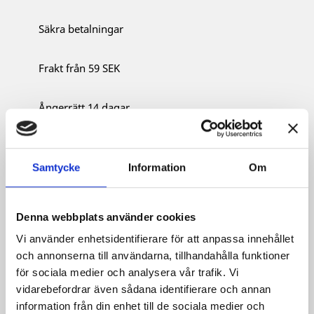
Säkra betalningar
Frakt från 59 SEK
Ångerrätt 14 dagar
Samtycke
Information
Om
Beskrivning
Produktdetaljer
Denna långa, midjiga medeltida klänning med
Denna webbplats använder cookies
färgkontrasterande detaljer är tillverkad av
Vi använder enhetsidentifierare för att anpassa innehållet
bomullstyg. Sidosömmarna är öppna från höften
och annonserna till användarna, tillhandahålla funktioner
upp till överarmen och har snörning för individuell
justering. Kyrkan godkände inte alls dessa
för sociala medier och analysera vår trafik. Vi
sidoöppningar som delvis avslöjade underplagget,
vidarebefordrar även sådana identifierare och annan
vilket förklarar varför de också kallas helvetets
information från din enhet till de sociala medier och