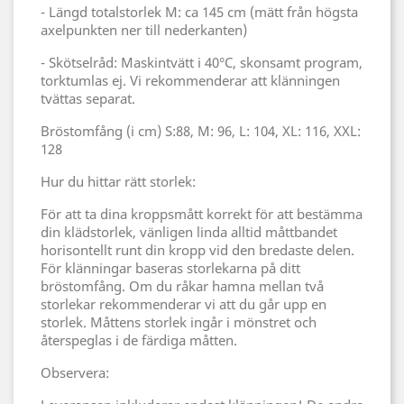
- Längd totalstorlek M: ca 145 cm (mätt från högsta
axelpunkten ner till nederkanten)
- Skötselråd: Maskintvätt i 40°C, skonsamt program,
torktumlas ej. Vi rekommenderar att klänningen
tvättas separat.
Bröstomfång (i cm) S:88, M: 96, L: 104, XL: 116, XXL:
128
Hur du hittar rätt storlek:
För att ta dina kroppsmått korrekt för att bestämma
din klädstorlek, vänligen linda alltid måttbandet
horisontellt runt din kropp vid den bredaste delen.
För klänningar baseras storlekarna på ditt
bröstomfång. Om du råkar hamna mellan två
storlekar rekommenderar vi att du går upp en
storlek. Måttens storlek ingår i mönstret och
återspeglas i de färdiga måtten.
Observera: