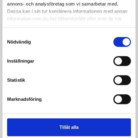
portar. Knytbanden är utrustade med metallspetsar
annons- och analysföretag som vi samarbetar med.
för enkel tränning genom de sydda öljetterna. Så
Dessa kan i sin tur kombinera informationen med annan
kallade gores (kilformade tygbitar) som är insatta i
sidosömmarna och fram- och bakpanelerna på
information som du har tillhandahållit eller som de har
kjolstycket ger klänningen en generös utsvängning.
samlat in när du har använt deras tjänster.
De utsvängda trumpetärmarna och de dekorativa
Samtyckesval
stygnen vid ärmsluten och runt de öppna
Nödvändig
sidosömmarna ger klänningen en elegant finish.
Klänningens snitt är typiskt för en så kallad bliaut
(eller bliaud) och följer modet från 1000- till 1200-
Inställningar
talen. Medan kvinnornas klädsel fram till dess hade
varit ganska löst skuren och figurdöljande, såg
denna era uppkomsten av alltmer åtsittande plagg.
Statistik
Bliaut var ursprungligen en hovlik ytterklänning,
eftersom de utsvängda ärmarna inte var lämpliga
för arbetarklassen. Med tiden blev denna typ av
Marknadsföring
klänning så småningom populär även bland
medelklassen, men försågs sedan oftast med rakt
skurna ärmar. Den bars inte bara av kvinnor, utan
även av män - i sådana fall som ett knälångt
Tillåt alla
ytterplagg.