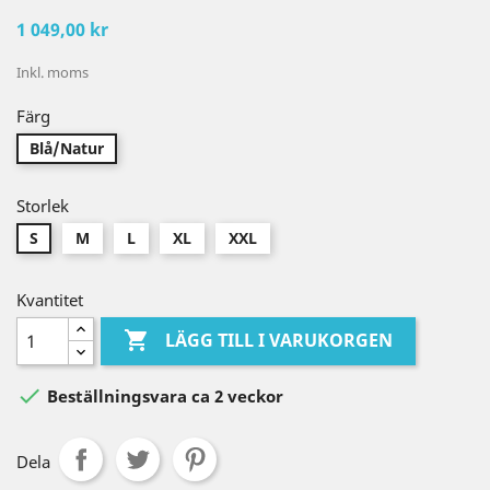
1 049,00 kr
Inkl. moms
Färg
Blå/Natur
Storlek
S
M
L
XL
XXL
Kvantitet

LÄGG TILL I VARUKORGEN

Beställningsvara ca 2 veckor
Dela