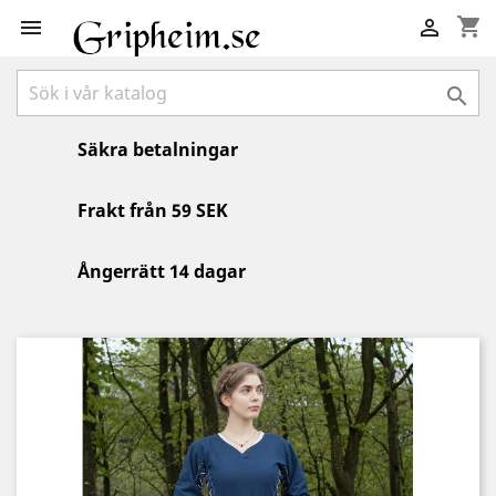
shopping_cart



Säkra betalningar
Frakt från 59 SEK
Ångerrätt 14 dagar